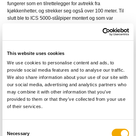
fungerer som en tilrettelegger for avtrekk fra
kjøkkenhetter, og strekker seg også over 100 meter. Til
slutt ble to ICS 5000-stålpiper montert og som var
dedikert til strømaggregater og en motorpumpe. Denne
delen av monteringen ga en utfordring på grunn av en
omfattende horisontal trase i de ekstremt trange
kjellerrommene. Denne krevende delen viste seg å være
This website uses cookies
en virkelig spennende utfordring innen design,
konstruksjon og montering, som Schiedels sitt team av
We use cookies to personalise content and ads, to
fagfolk løste på en mesterlig måte.
provide social media features and to analyse our traffic.
Kunde
We also share information about your use of our site with
our social media, advertising and analytics partners who
may combine it with other information that you’ve
provided to them or that they’ve collected from your use
Kunden vår er et selskap som er godt kjent fra Milano
of their services.
med erfaring og tilstedeværelse i markedet siden 1960-
tallet. De er eksperter på design og implementering av
teknologiske systemer av stor kompleksitet innen bolig-
C
Necessary
og industrisektoren for både offentlig og privat.
o