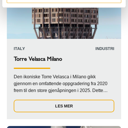
ITALY
INDUSTRI
Torre Velasca Milano
Den ikoniske Torre Velasca i Milano gikk
gjennom en omfattende oppgradering fra 2020
frem til den store gjenåpningen i 2025. Dette
massive prosjektet revitaliserte både fasaden og
interiøret i bygget. Samtidig ble det gjort en
LES MER
radikal ombygging av de tekniske anleggene for å
integrere moderne teknologiske systemer. Vårt
bidrag til renovering av dette landmerket startet