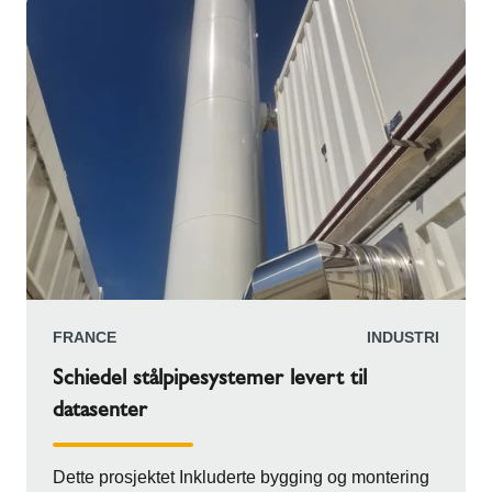
våren 2023 og ble avsluttet senere samme år.
Schiedel leverte seks ICS og ICS 5000 isolerte
skorsteinssystemer med doble vegger. Disse
varierte i diameter fra 250 mm til 600 mm. Dette
var avgjørende installasjoner som koblet til
kollektive kondenserende kjelesystemer på 670
kW og 900 kW, brannslukkingspumper,
strømaggregater og ventilasjon for kjøkkenhetter.
FRANCE
INDUSTRI
Schiedel stålpipesystemer levert til
datasenter
Dette prosjektet Inkluderte bygging og montering