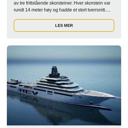
av tre frittstående skorsteiner. Hver skorstein var
rundt 14 meter høy og hadde et stort tverrsnitt.
Disse ble levert og montert til en kunde for å
forsyne tre generatorer i et stort datasenter.
LES MER
Skorsteinene som ble koblet til enhetene, ble
produsert med vårt ICS 5000-system med et
tverrsnitt på 400 mm.