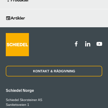
Produkter
ville gjøre det mulig for REV Ocean å møte de
strenge kravene til ytelse og struktur, og ikke
minst bli sjødyktig.
Artikler
KONTAKT & RÅDGIVNING
Schiedel Norge
Schiedel Skorsteiner AS
Sanitetsveien 1