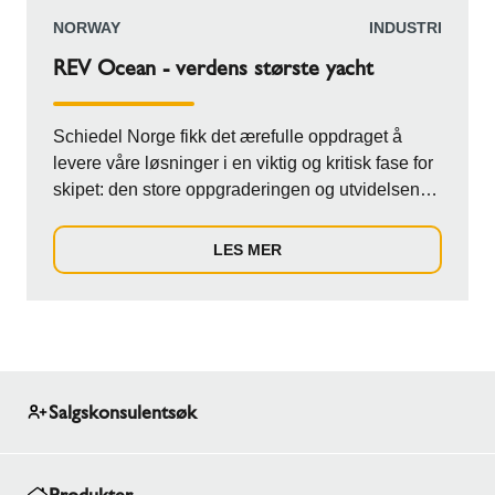
NORWAY
INDUSTRI
REV Ocean - verdens største yacht
Schiedel Norge fikk det ærefulle oppdraget å
levere våre løsninger i en viktig og kritisk fase for
skipet: den store oppgraderingen og utvidelsen
på 12 meter. Sammen med verftet Vard ble denne
omfattende ombyggingen startet. Årsaken til at
LES MER
det var nødvendig var at den opprinnelige
konstruksjonen hadde tekniske og
stabilitetutfordringer. Det gjorde at det truet
funksjonalitet som er nødvendig for komplekse
oppgaver til forskning. Schiedel ble spesifikt
tildelt ansvaret for å designe og å levere det
Salgskonsulentsøk
komplette eksosanlegget til skipets kraftige
generatorer. Vår oppgave var ikke bare å bytte ut
deler. Vi skulle levere en løsning som endelig