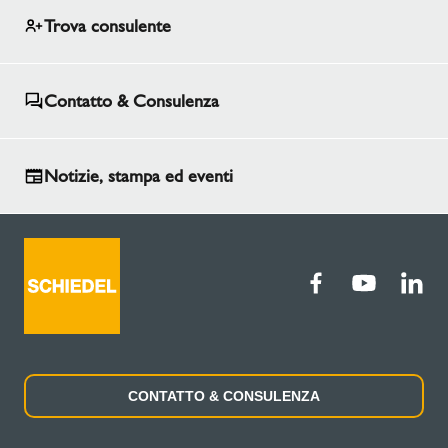
committente, un processo che ha permesso loro
Trova consulente
di fondersi perfettamente con la struttura
circostante, garantendo sia la funzionalità che
l'armonia visiva con l'architettura esistente.
Contatto & Consulenza
Notizie, stampa ed eventi
CONTATTO & CONSULENZA