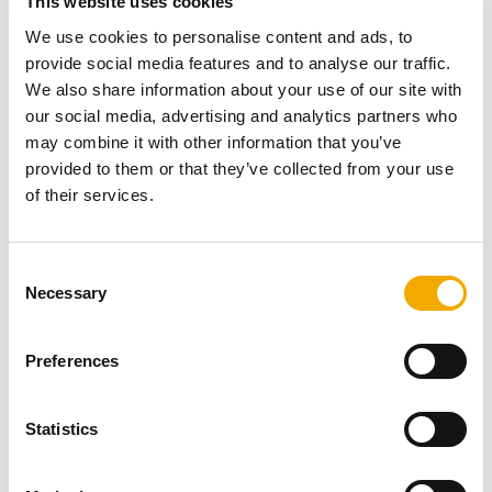
This website uses cookies
estremamente accurati a causa delle condizioni
We use cookies to personalise content and ads, to
climatiche fredde, dello spazio ristretto e della
provide social media features and to analyse our traffic.
complessità del posizionamento delle pesanti sezioni. Il
We also share information about your use of our site with
lavoro doveva essere eseguito in modo sicuro ed
our social media, advertising and analytics partners who
efficiente per ridurre al minimo le interruzioni delle
may combine it with other information that you’ve
attività quotidiane dell'ospedale.
provided to them or that they’ve collected from your use
Soluzione
of their services.
C
Le singole sezioni dei tralicci dovevano essere
Necessary
o
premontate insieme ai corrispettivi tratti delle 22 canne
n
fumarie, in modo da calare gradualmente attraverso il
s
tetto tronconi preinstallati da congiungere e fissare tra
Preferences
e
loro. Lo spazio per calare il sistema era appena 500 mm
n
più largo delle sezioni del montante su ciascun lato, il
t
Statistics
che avrebbe lasciato all'operatore della gru pochissimo
S
spazio di manovra e minimo margine di errore. Una volta
e
calate in posizione, le sezioni verticali dovevano