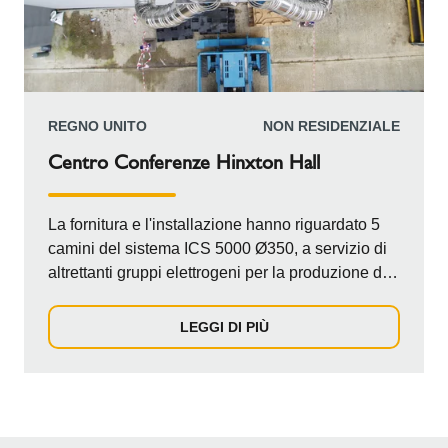
REGNO UNITO
NON RESIDENZIALE
Centro Conferenze Hinxton Hall
La fornitura e l'installazione hanno riguardato 5
camini del sistema ICS 5000 Ø350, a servizio di
altrettanti gruppi elettrogeni per la produzione di
energia di riserva al Centro di Ricerca. Un
requisito fondamentale era quello di ridurre al
LEGGI DI PIÙ
minimo l'impatto visivo dei camini sopra il livello
del tetto per mantenere l'estetica dell'edificio. A
tal fine, la struttura e l'involucro esterno delle
canne fumarie sono state sottoposte a
verniciatura secondo le specifiche del