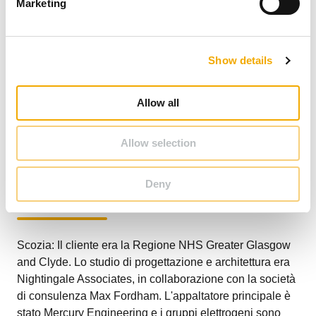
Marketing
l
allinearsi perfettamente per consentire a ciascuno dei 22
e
camini contenuti all'interno e intorno alla struttura
c
dell'albero di collegarsi alla sezione sottostante. Le
Show details
t
operazioni di movimentazione e installazione sono state
i
rese ancora più sfidanti per le condizioni meteorologiche
o
di freddo e forte vento, tipiche dell'inverno scozzese. Si
Allow all
n
è quindi trattato di una grande impresa di ingegneria di
precisione, resa più semplice dal design facile da
Allow selection
installare delle canne fumarie della serie ICS, con giunti
maschio e femmina ingegnerizzati e innesto semplice.
Cliente
Deny
Scozia: Il cliente era la Regione NHS Greater Glasgow
and Clyde. Lo studio di progettazione e architettura era
Nightingale Associates, in collaborazione con la società
di consulenza Max Fordham. L'appaltatore principale è
stato Mercury Engineering e i gruppi elettrogeni sono