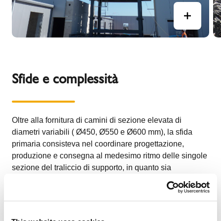
Sfide e complessità
Oltre alla fornitura di camini di sezione elevata di
diametri variabili ( Ø450, Ø550 e Ø600 mm), la sfida
primaria consisteva nel coordinare progettazione,
produzione e consegna al medesimo ritmo delle singole
sezione del traliccio di supporto, in quanto sia
quest'ultime che le nostre canne fumarie sarebbero poi
dovute essere calate con una gru attraverso il tetto
dell'ospedale. L'installazione, avvenuta a gennaio, ha
richiesto inoltre una pianificazione e un coordinamento