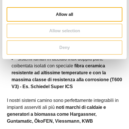
i
o
Schiedel offre per questo tipo di applicazioni:
Allow all
n
sistemi fumari ceramici per l'eccezionale
Allow selection
resistenza del ceramico refrattario a temperature
elevate e a corrosione e per la
garanzia di 30 anni
sul condotto interno a contatto con i fumi Es.
Deny
Schiedel KERASTAR
sistemi fumari in acciaio inox doppia parte
coibentata isolati con speciale
fibra ceramica
resistente ad altissime temperature e con la
massima classe di resistenza alla corrosione (T600
V3) - Es. Schiedel Super ICS
I nostri sistemi camino sono perfettamente integrabili in
impianti asserviti ali più
noti marchi di caldaie e
generatori a biomassa come Hargassner,
Guntamatic, ÖkoFEN, Viessmann, KWB