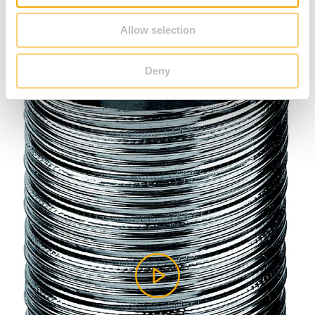
Allow selection
1
/
5
Deny