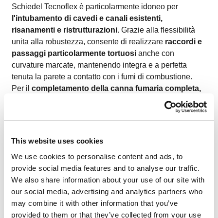
Schiedel Tecnoflex è particolarmente idoneo per
l'intubamento di cavedi e canali esistenti,
risanamenti e ristrutturazioni
. Grazie alla flessibilità
unita alla robustezza, consente di realizzare
raccordi e
passaggi particolarmente tortuosi
anche con
curvature marcate, mantenendo integra e a perfetta
tenuta la parete a contatto con i fumi di combustione.
Per il
completamento della canna fumaria completa,
Schiedel Tecnoflex è perfettamente
compatibile con i
sistemi fumari in acciaio monoparete rigida come
Schiedel ME o Prima Plus,
sia per i raccordi e gli
elementi di partenza del camino, allacciamenti ed
This website uses cookies
ispezioni, che per il tratto di uscita al tetto e i relativi
We use cookies to personalise content and ads, to
terminali.
provide social media features and to analyse our traffic.
Anche in condensazione
We also share information about your use of our site with
our social media, advertising and analytics partners who
may combine it with other information that you’ve
provided to them or that they’ve collected from your use