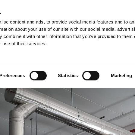
s
ise content and ads, to provide social media features and to an
rmation about your use of our site with our social media, advertis
 combine it with other information that you’ve provided to them o
 use of their services.
Per i professionisti
francese)
Benelux (inglese)
Croazia
Preferences
Statistics
Marketing
Francia
Lettonia
Repubblica Ceca
a
Slovenia
Ungheria