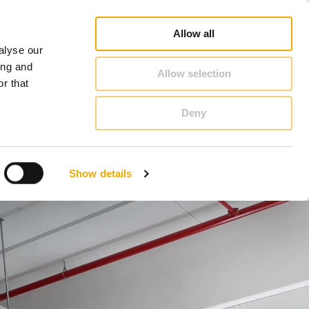
Downloads
Carriera
Chi siamo
Italia
Allow all
alyse our
CONTATTO & CONSULENZA
ing and
Allow selection
r that
Deny
Benelux (olandese)
Danimarca
Show details
Germania
Lituania
Romania
Svezia