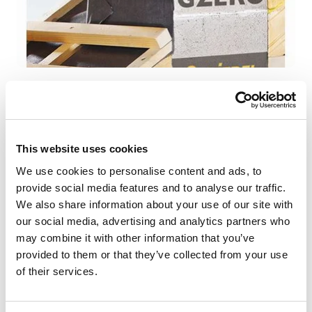
Con
Absolut Gzero e ICS Zero
, Schiedel offre canne
fumarie e
soluzioni avanzate e certificate per case e
tetti in legno
: elementi passaggio tetto ad
assoluta
protezione antincendio
, isolamenti specifici per
This website uses cookies
biomasse ed alte temperature, canne fumarie testate in
condizioni estreme di temperatura che garantiscono
We use cookies to personalise content and ads, to
totale sicurezza anche in presenza di elementi
provide social media features and to analyse our traffic.
costruttivi infiammabili
We also share information about your use of our site with
our social media, advertising and analytics partners who
may combine it with other information that you’ve
provided to them or that they’ve collected from your use
Prodotti correlati
of their services.