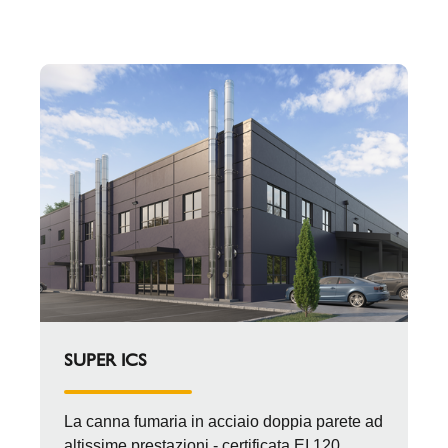
concluso con una grande festa di inaugurazione
a fine 2024. Le nostre installazioni sono iniziate a
primavera 2023 e si sono concluse a fine 2023.
Schiedel ha fornito un totale di 6 sistemi camino
doppia parete isolata SUPER ICS e ICS 5000, di
diametri variabili tra il 250 fino a 600 mm di
sezione, asserviti a diverse tipologie di impianti:
sistemi collettivi di caldaie a condensazione da
670 e 900 Kw, motopompe antincendio, gruppi
elettrogeni e cappe cucina.
SUPER ICS
La canna fumaria in acciaio doppia parete ad
altissime prestazioni - certificata EI 120