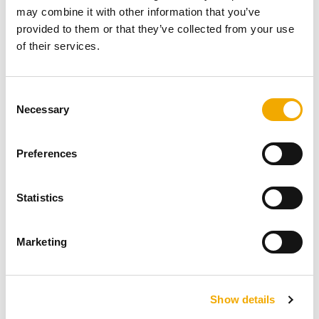
may combine it with other information that you’ve
entrambe le condizioni.
provided to them or that they’ve collected from your use
of their services.
Richiedi informazioni
C
Necessary
o
n
Compila il form sottostante per richiedere senza
s
Preferences
impegno una consulenza tecnica o un preventivo:
e
n
t
Statistics
S
e
Marketing
Informazioni generali
1
l
e
Informazioni generali
Info
c
Show details
t
Il vostro interesse*
Aziend
i