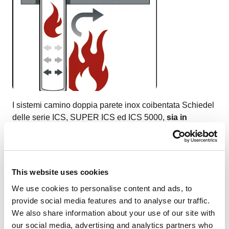
I sistemi camino doppia parete inox coibentata Schiedel
delle serie ICS, SUPER ICS ed ICS 5000,
sia in
configurazione verticale che orizzontale
, sia con
isolamento 25 mm che 50 mm, hanno con successo
superato i test di prova e sono classificate con
prestazione di
resistenza al fuoco EI 120 secondo
This website uses cookies
normativa specifica UNI EN 1366 Parte 13.
We use cookies to personalise content and ads, to
La normativa 1366 Parte 13 Camini prescrive
provide social media features and to analyse our traffic.
infine
un’unica procedura di prova
in condizioni
sia di
We also share information about your use of our site with
fuoco interno che di fuoco esterno,
e di conseguenza
our social media, advertising and analytics partners who
la classificazione risultante si configura valida per