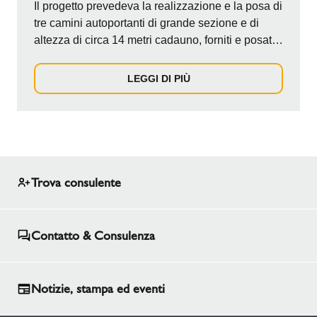
Il progetto prevedeva la realizzazione e la posa di
tre camini autoportanti di grande sezione e di
altezza di circa 14 metri cadauno, forniti e posati
da un partner specializzato, asserviti ad altrettanti
gruppi elettrogeni a servizio di un importante Data
LEGGI DI PIÙ
Center nel dipartimento Haute France. I canali da
fumo allacciati ai gruppi elettrogeni sono stati
realizzati con il sistema ICS 5000 con un
diametro di sezione 400 mm.
Trova consulente
Contatto & Consulenza
Notizie, stampa ed eventi