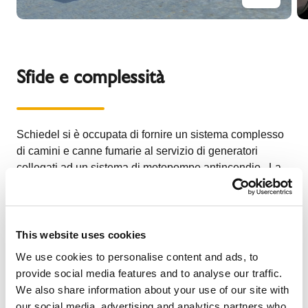
Sfide e complessità
Schiedel si è occupata di fornire un sistema complesso
di camini e canne fumarie al servizio di generatori
collegati ad un sistema di motopompe antincendio. La
sfida principale del progetto consisteva nella tortuosità
dei condotti, i quali dovevano essere installati con una
complessa configurazione, caratterizzata da lunghi tratti
orizzontali in un percorso sotterraneo di svariati metri, al
This website uses cookies
termine del quale i condotti sarebbero nuovamente
We use cookies to personalise content and ads, to
emersi fuoriterra all'interno dell'area verde antistante
provide social media features and to analyse our traffic.
l'edificio. Il lungo percorso orizzontale e sotterraneo
We also share information about your use of our site with
avrebbe inoltre comportato spazi limitati di montaggio e
our social media, advertising and analytics partners who