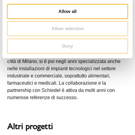
i
o
Il nostro cliente è una nota e prestigiosa società
Allow all
n
d'installazione e costruzione con sede a Milano, attiva
fin dagli anni cinquanta e protagonista della grande
Allow selection
epoca di ricostruzione del dopoguerra italiano e poi
dagli anni sessanta fino ad oggi. Specializzata
Deny
nell'impiantistica residenziale e civile, firma di tante
realizzazioni in palazzi e condomini prestigiosi della
città di Milano, si è poi negli anni specializzata anche
nelle installazioni di impianti tecnologici nel settore
industriale e commerciale, soprattutto alimentari,
farmaceutici e medicali. La collaborazione e la
partnership con Schiedel è attiva da molti anni con
numerose referenze di successo.
Altri progetti