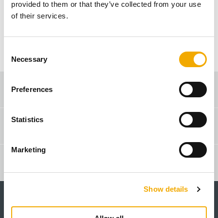
Vaš poštanski broj (npr. 70247)
provided to them or that they’ve collected from your use
of their services.
C
Necessary
o
n
s
Pretraga komercijalnog predstavnika
Preferences
e
n
t
Statistics
Kontakt & Savet
S
e
Marketing
l
Pretraga proizvoda
e
c
Show details
t
i
o