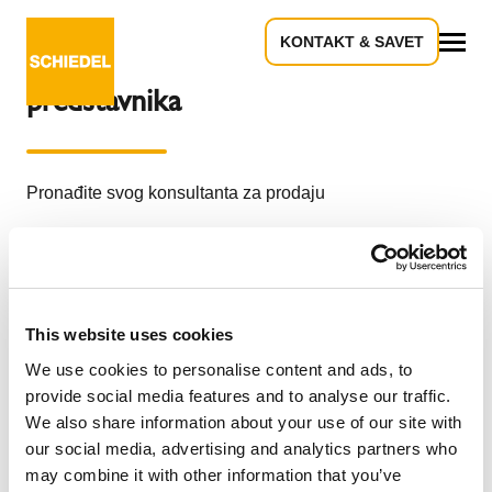
KONTAKT & SAVET
Potražite komercijalnog
Sve
predstavnika
Pronađite svog konsultanta za prodaju
Veoma je lagano
Ukucajte poštanski broj ( mora da sadrži 5
This website uses cookies
cifara)
Vaš odgovarajući komercijalni predstavnik će
We use cookies to personalise content and ads, to
se automatski prikazati
provide social media features and to analyse our traffic.
Ostanite u kontaktu sa Vašim komercijalnim
We also share information about your use of our site with
prestavnikom
our social media, advertising and analytics partners who
may combine it with other information that you’ve