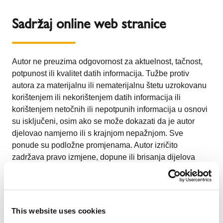
Sadržaj online web stranice
Autor ne preuzima odgovornost za aktuelnost, tačnost,
potpunost ili kvalitet datih informacija. Tužbe protiv
autora za materijalnu ili nematerijalnu štetu uzrokovanu
korištenjem ili nekorištenjem datih informacija ili
korištenjem netočnih ili nepotpunih informacija u osnovi
su isključeni, osim ako se može dokazati da je autor
djelovao namjerno ili s krajnjom nepažnjom. Sve
ponude su podložne promjenama. Autor izričito
zadržava pravo izmjene, dopune ili brisanja dijelova
stranica ili cijele ponude bez posebne obavijesti ili da
privremeno ili trajno obustavi objavljivanje.
Reference i linkovi
This website uses cookies
U slučaju direktnih ili indirektnih referenci na vanjske