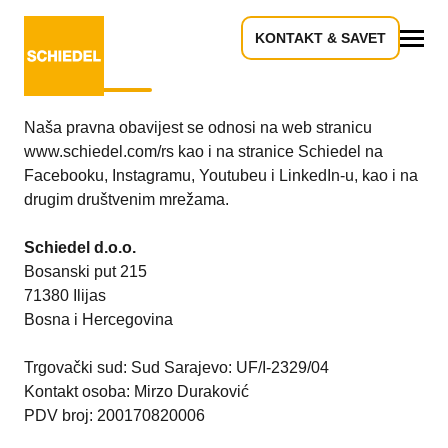
KONTAKT & SAVET
Autorska prava
Sve
Naša pravna obavijest se odnosi na web stranicu
www.schiedel.com/rs kao i na stranice Schiedel na
Facebooku, Instagramu, Youtubeu i LinkedIn-u, kao i na
drugim društvenim mrežama.
Schiedel d.o.o.
Bosanski put 215
71380 Ilijas
Bosna i Hercegovina
Trgovački sud: Sud Sarajevo: UF/I-2329/04
Kontakt osoba: Mirzo Duraković
PDV broj: 200170820006