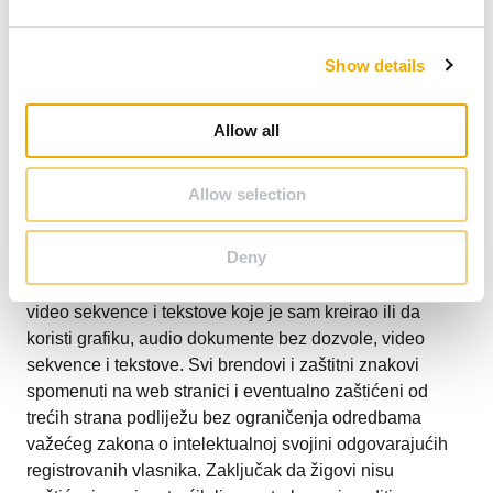
e
ova stranica može sadržavati SCHIEDEL logo. Nadalje,
c
veza s naše stranice na drugu stranicu ne znači da se
Show details
t
poistovjećujemo s njenim sadržajem ili podržavamo
i
njegovu upotrebu. Naša je odgovornost osigurati da
o
aplikacije koje koristite ne sadrže viruse ili bilo šta drugo
Allow all
n
destruktivne prirode.
Allow selection
Zakon o intelektualnoj svojini
Autor nastoji da poštuje autorska prava na grafiku, audio
Deny
dokumente, video sekvence i tekstove koji se koriste u
svim publikacijama, da koristi grafike, audio dokumente,
video sekvence i tekstove koje je sam kreirao ili da
koristi grafiku, audio dokumente bez dozvole, video
sekvence i tekstove. Svi brendovi i zaštitni znakovi
spomenuti na web stranici i eventualno zaštićeni od
trećih strana podliježu bez ograničenja odredbama
važećeg zakona o intelektualnoj svojini odgovarajućih
registrovanih vlasnika. Zaključak da žigovi nisu