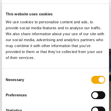
Reference
This website uses cookies
We use cookies to personalise content and ads, to
provide social media features and to analyse our traffic.
We also share information about your use of our site with
1
/
2
our social media, advertising and analytics partners who
may combine it with other information that you’ve
provided to them or that they’ve collected from your use
of their services.
C
Necessary
o
n
s
Preferences
e
n
t
Statistics