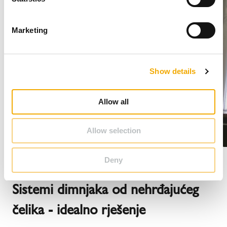
S
e
Marketing
l
e
c
Show details
t
i
o
Allow all
n
Allow selection
Deny
Sistemi dimnjaka od nehrđajućeg
čelika - idealno rješenje