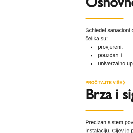
Osnovne
Schiedel sanacioni 
čelika su:
provjereni,
pouzdani i
univerzalno upo
PROČITAJTE VIŠE
Brza i s
Precizan sistem pove
instalaciju. Cijev j