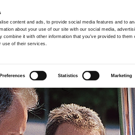
Schiedel Pro
s
ise content and ads, to provide social media features and to an
rmation about your use of our site with our social media, advertis
 combine it with other information that you’ve provided to them o
 use of their services.
Za profesionalce
engleski)
Benelux (francuski)
Danska
Preferences
Statistics
Marketing
Hrvatska
Mađarska
Rumunija
Ukrajina
Švicarska