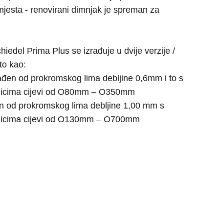
mjesta - renovirani dimnjak je spreman za
iedel Prima Plus se izrađuje u dvije verzije /
 to kao:
ađen od prokromskog lima debljine 0,6mm i to s
čnicima cijevi od O80mm – O350mm
n od prokromskog lima debljine 1,00 mm s
čnicima cijevi od O130mm – O700mm