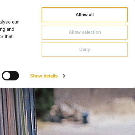
fi
Pretraga prodajnog predstavnika
Karijera
O Schiedel
Bosna i Hercegovina
Allow all
alyse our
KONTAKT & SAVET
ing and
Allow selection
r that
Deny
Benelux (holandski)
Estonija
Show details
Italija
Njemačka
Slovačka
Velika Britanija