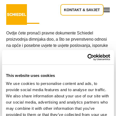
KONTAKT & SAVJET
Opći uvjeti poslovanja
Sve
Ovdje ćete pronaći pravne dokumente Schiedel
proizvodnja dimnjaka doo, a što se prvenstveno odnosi
na opće i posebne uvjete te uvjete poslovanja, isporuke
ili uvjete kupnje proizvoda iz proizvodnog asortimana
Schiedel.
This website uses cookies
We use cookies to personalise content and ads, to
SCHIEDEL Opći uvjeti poslovanja
provide social media features and to analyse our traffic.
We also share information about your use of our site with
our social media, advertising and analytics partners who
may combine it with other information that you’ve
Obavijest o obradi osobnih podataka
provided to them or that they’ve collected from your use