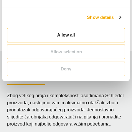
e
gorivo.
c
Show details
t
O PROIZVODU PERMETER SMOOTH AIR
i
o
Allow all
n
Allow selection
Pronađite odgovarajući proizvod !
Deny
Zbog velikog broja i kompleksnosti asortimana Schiedel
proizvoda, nastojimo vam maksimalno olakšati izbor i
pronalazak odgovarajućeg proizvoda. Jednostavno
slijedite čarobnjaka odgovarajući na pitanja i pronađite
proizvod koji najbolje odgovara vašim potrebama.