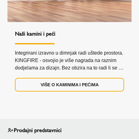
Naši kamini i peći
Integrirani izravno u dimnjak radi uštede prostora.
KINGFIRE - osvojio je više nagrada na raznim
dodjelama za dizajn. Bez obzira na to radi li se o
klasičnom ili modernom dizajnu: svi naši
integrirani sustavi kamina i peći KINGFIRE
VIŠE O KAMINIMA I PEĆIMA
privlače pažnju. Ili biste li radije imali
samostojeću kaminsku peć? Onda su naše
samostojeće peći SIRIUS i SARGAS definitivno
nešto za vas. Nudimo i privlačan dizajnerski
orijentiran kamin za vaš vrt - VRTNI KAMINI
ISOKERN.
Prodajni predstavnici