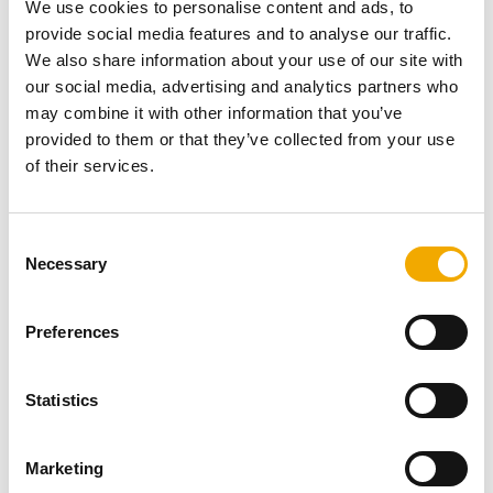
We use cookies to personalise content and ads, to
provide social media features and to analyse our traffic.
We also share information about your use of our site with
our social media, advertising and analytics partners who
may combine it with other information that you’ve
provided to them or that they’ve collected from your use
of their services.
C
Necessary
o
n
s
Preferences
e
n
PERMETER SMOOTH AIR
t
Statistics
S
e
Dimovodno-dozračni izolirani čelični sustav
Marketing
l
dimnjaka u crnoj boji za ložišta na kruto