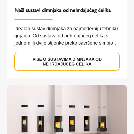
Naši sustavi dimnjaka od nehrđajućeg čelika
Idealan sustav dimnjaka za najmoderniju tehniku
grijanja. Od sustava od nehrđajućeg čelika s
jednom ili dvije stijenke preko savršene simbioze
s keramičkom cijevi do multifunkcionalnih
sustava za niske i visoke temperature za primjenu
VIŠE O SUSTAVIMA DIMNJAKA OD
NEHRĐAJUĆEG ČELIKA
u industrii. Schiedel nudi idealna rješenja za
najmoderniju tehniku grijanja.