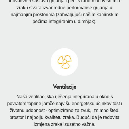
inovativnih sustava grijanja i peći s radom neovisnim o
zraku stvara izvanredne performanse grijanja u
najmanjim prostorima (zahvaljujući našim kaminskim
pećima integriranim u dimnjak).
Ventilacije
Naša ventilacijska rješenja integrirana u okno s
povratom topline jamče najvišu energetsku učinkovitost i
životnu udobnost - optimizirano za zvuk, iznimno štedi
prostor i najbolju kvalitetu zraka. Budući da je redovita
izmjena zraka izuzetno važna.