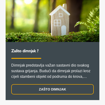
Zašto dimnjak ?
Dimnjak predstavlja važan sastavni dio svakog
sustava grijanja. Budući da dimnjak prolazi kroz
cijeli stambeni objekt od podruma do krova,
svake naknadne izmjene na dimnjaku povezane
su s visokim troškovima.
ZAŠTO DIMNJAK