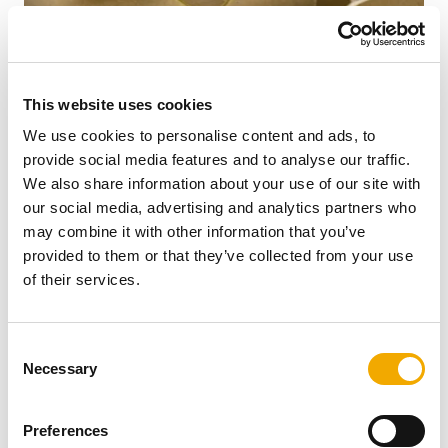
Pri proizvodnji UNI PLUS dimnjaka naglasak je na
korištenju samo najkvalitetnijih materijala. Precizno
This website uses cookies
usklađeni elementi sustava kao što je unutarnja cijev,
koja je izrađena od šamota kaljenog na visokim
We use cookies to personalise content and ads, to
temperaturama, osiguravaju maksimalnu stabilnost i
provide social media features and to analyse our traffic.
sigurnost uz otpornost na visoke temperature i kiseline.
We also share information about your use of our site with
Plašt je dimenzionalno točan element od laganog
our social media, advertising and analytics partners who
betona, dizajniran za uštedu prostora i savršeno se
may combine it with other information that you’ve
uklapa u tlocrt moderne zgrade. Unutarnja cijev UNI
provided to them or that they’ve collected from your use
PLUS-a izrađena je od visokokvalitetne keramike i
of their services.
lijevana je u jednom komadu. Spojni dijelovi nisu
zalijepljeni i stoga ostaju čvrsti - desetljećima. To vam
jamčimo s jamstvom od 30 godina.
C
Necessary
o
n
s
Preferences
Galerija ...
e