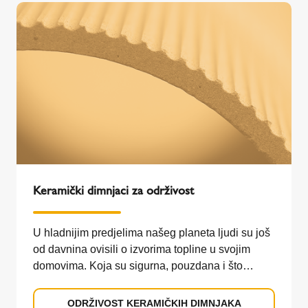
Keramički dimnjaci za održivost
U hladnijim predjelima našeg planeta ljudi su još
od davnina ovisili o izvorima topline u svojim
domovima. Koja su sigurna, pouzdana i što
učinkovitija rješenja za grijanje kuća i stanova
danas i u budućnosti koja ne štete zdravlju i ne
ODRŽIVOST KERAMIČKIH DIMNJAKA