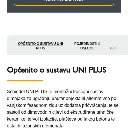
OPĆENITO O SUSTAVU UNI
POJEDINOSTI &
ZA
PLUS
USLUGE
PROFESI
Općenito o sustavu UNI PLUS
Schiedel UNI PLUS je montažni troslojni sustav
dimnjaka za ugradnju unutar objekta ili alternativno po
vanjskom fasadnom zidu uz dodatna pričvršćenja, te se
sastoji od dimovodnih cijevi od ekstrudirane tehničke
keramike, tervol izolacije, plašteva od lakog betona te
ostalih fazonskih elemenata.