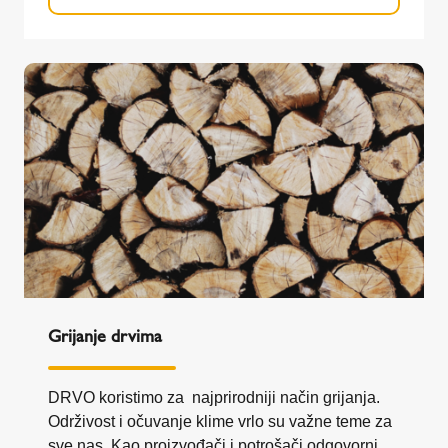
zagađuju okoliš ?
Grijanje drvima
DRVO koristimo za najprirodniji način grijanja.
Održivost i očuvanje klime vrlo su važne teme za
sve nas. Kao proizvođači i potrošači odgovorni