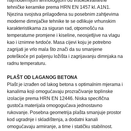
najmodernijom tehnologijom od visokokvalitetne
tehničke keramike prema HRN EN 1457 kl. A1N1.
Njezina svojstva prilagođena su posebnim zahtjevima
moderne dimnjačke tehnike te se odlikuje vrhunskim
karakteristikama za siguran rad, otpornošću na
temperaturne promjene i kiseline, neosjetljive na vlagu
kao i iznimne tvrdoće. Masa cijevi koju je potrebno
zagrijati je vrlo mala što znači da su smanjene
poteškoće pri paljenju ložišta i zagrijavanju dimnjaka na
radnu temperaturu.
PLAŠT OD LAGANOG BETONA
Plašt je izrađen od lakog betona s optimalnim mjerama i
kanalima koji omogućavaju prozračivanje toplinske
izolacije prema HRN EN 12446. Niska specifična
gustoća materijala omogogućava jednostavno
rukovanje. Posebna geometrija plašta smanjuje prostor
kod ugradnje i skladištenja, a dodatni kanali
omogućavaju armiranje, a time i statičku stabilnost.