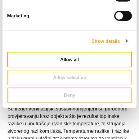
Prirodni dovod i odvod
S
e
Marketing
l
e
c
Show details
t
i
o
Allow all
n
Allow selection
Deny
Schiedel Ventilacijski sustavi namjenjeni su prirodnom
provjetravanju kroz objekt a što je rezultat toplinske
razlike u unutrašnje i vanjske temperature, te strujanja
stvorenog razlikom tlaka. Temperaturne razlike i razlike
u tlaku guraju vlažni zrak prema otvorima za ventilaciju,