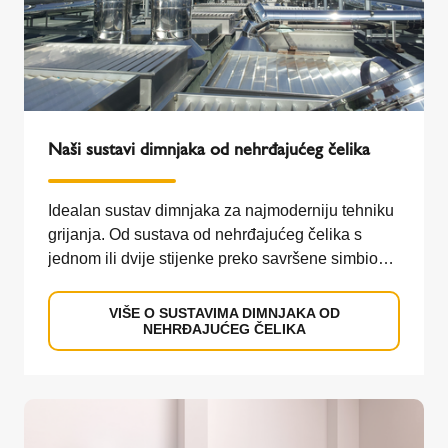
Naši sustavi dimnjaka od nehrđajućeg čelika
Idealan sustav dimnjaka za najmoderniju tehniku
grijanja. Od sustava od nehrđajućeg čelika s
jednom ili dvije stijenke preko savršene simbioze
s keramičkom cijevi do multifunkcionalnih
sustava za niske i visoke temperature za primjenu
VIŠE O SUSTAVIMA DIMNJAKA OD
NEHRĐAJUĆEG ČELIKA
u industrii. Schiedel nudi idealna rješenja za
najmoderniju tehniku grijanja.