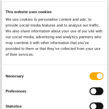
This website uses cookies
We use cookies to personalise content and ads, to
provide social media features and to analyse our traffic.
We also share information about your use of our site with
our social media, advertising and analytics partners who
may combine it with other information that you’ve
provided to them or that they’ve collected from your use
Stanovi i kuće su zatvoreni prostori u kojima provodimo
of their services.
veliki dio vremena, posebno u hladnom periodu. Da bi
se osigurala kvaliteta zraka u prostorijama neophodno je
omogućiti dovod svježeg zraka i odvod potrošenog.
C
Dovod zraka u prostorije odvija se najkraćim putem i
Necessary
o
statički je neškodljiv. Ventilacijski blokovi od laganog
n
betona sastavni su dio zgrade i stoga ujedno i
s
optimiziraju buku. Budući da je integriran u strop ili pod
Preferences
e
(konstrukciju) ventilacijski sustav je gotovo nevidljiv i
n
stvara čisti izgled u stambenom prostoru.
t
Statistics