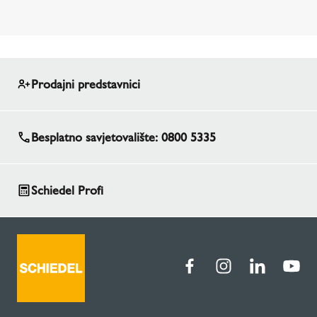
samostojeće peći SIRIUS i SARGAS definitivno
nešto za vas. Nudimo i privlačan dizajnerski
orijentiran kamin za vaš vrt - VRTNI KAMINI
ISOKERN.
Prodajni predstavnici
Besplatno savjetovalište: 0800 5335
Schiedel Profi