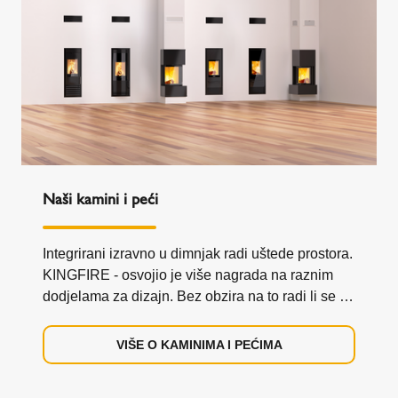
Naši kamini i peći
Integrirani izravno u dimnjak radi uštede prostora.
KINGFIRE - osvojio je više nagrada na raznim
dodjelama za dizajn. Bez obzira na to radi li se o
klasičnom ili modernom dizajnu: svi naši
integrirani sustavi kamina i peći KINGFIRE
VIŠE O KAMINIMA I PEĆIMA
privlače pažnju. Ili biste li radije imali
samostojeću kaminsku peć? Onda su naše