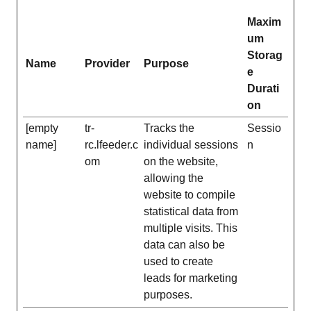
Maxim
um
Storag
Name
Provider
Purpose
e
Durati
on
[empty
tr-
Tracks the
Sessio
name]
rc.lfeeder.c
individual sessions
n
om
on the website,
allowing the
website to compile
statistical data from
multiple visits. This
data can also be
used to create
leads for marketing
purposes.