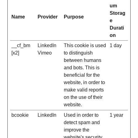
um
Storag
Name
Provider
Purpose
e
Durati
on
__cf_bm
LinkedIn
This cookie is used
1 day
[x2]
Vimeo
to distinguish
between humans
and bots. This is
beneficial for the
website, in order to
make valid reports
on the use of their
website.
bcookie
LinkedIn
Used in order to
1 year
detect spam and
improve the
website's security.