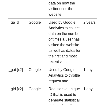
data on how the
visitor uses the
website.
_ga_#
Google
Used by Google
2 years
Analytics to collect
data on the number
of times a user has
visited the website
as well as dates for
the first and most
recent visit.
_gat [x2]
Google
Used by Google
1 day
Analytics to throttle
request rate
_gid [x2]
Google
Registers a unique
1 day
ID that is used to
generate statistical