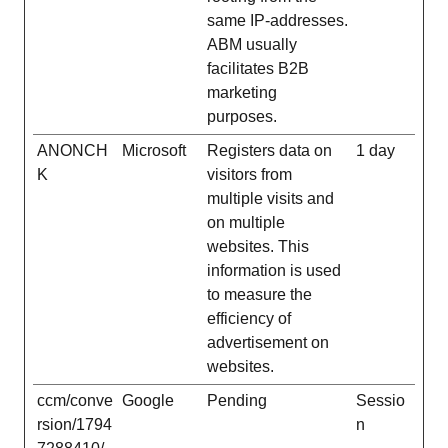
same IP-addresses.
ABM usually
facilitates B2B
marketing
purposes.
ANONCH
Microsoft
Registers data on
1 day
K
visitors from
multiple visits and
on multiple
websites. This
information is used
to measure the
efficiency of
advertisement on
websites.
ccm/conve
Google
Pending
Sessio
rsion/1794
n