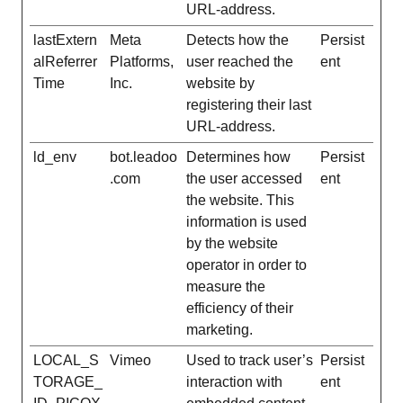
URL-address.
lastExtern
Meta
Detects how the
Persist
alReferrer
Platforms,
user reached the
ent
Time
Inc.
website by
registering their last
URL-address.
ld_env
bot.leadoo
Determines how
Persist
.com
the user accessed
ent
the website. This
information is used
by the website
operator in order to
measure the
efficiency of their
marketing.
LOCAL_S
Vimeo
Used to track user’s
Persist
TORAGE_
interaction with
ent