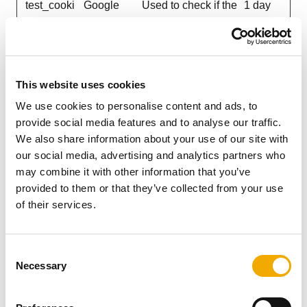
test_cooki
Google
Used to check if the
1 day
e
user's browser
supports cookies.
This website uses cookies
Preferences (4)
Preference cookies enable a website to remember
We use cookies to personalise content and ads, to
information that changes the way the website
provide social media features and to analyse our traffic.
behaves or looks, like your preferred language or the
We also share information about your use of our site with
region that you are in.
our social media, advertising and analytics partners who
may combine it with other information that you’ve
Maxim
provided to them or that they’ve collected from your use
um
of their services.
Storag
Name
Provider
Purpose
e
Durati
C
Necessary
on
o
n
lidc
LinkedIn
Registers which
1 day
s
server-cluster is