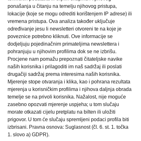
ponašanja u čitanju na temelju njihovog pristupa,
lokacije (koje se mogu odrediti korištenjem IP adrese) ili
vremena pristupa. Ova analiza također uključuje
određivanje jesu li newsletteri otvoreni te na koje je
poveznice potrebno kliknuti. Ove informacije se
dodjeljuju pojedinačnim primateljima newslettera i
pohranjuju u njihovim profilima dok se ne izbrišu.
Procjene nam pomažu prepoznati čitateljske navike
naših korisnika i prilagoditi im naš sadržaj ili poslati
drugačiji sadržaj prema interesima naših korisnika.
Mjerenje stope otvaranja i klika, kao i pohrana rezultata
mjerenja u korisničkim profilima i njihova daljnja obrada
temelje se na privoli korisnika. Nažalost, nije moguće
zasebno opozvati mjerenje uspjeha; u tom slučaju
morate otkazati cijelu pretplatu na bilten ili uložiti
prigovor. U tom će slučaju spremljeni podaci profila biti
izbrisani. Pravna osnova: Suglasnost (čl. 6. st. 1. točka
1. slovo a) GDPR).