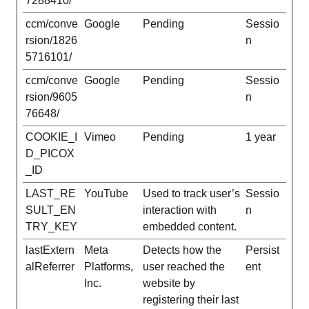
7288410/
ccm/conve
Google
Pending
Sessio
rsion/1826
n
5716101/
ccm/conve
Google
Pending
Sessio
rsion/9605
n
76648/
COOKIE_I
Vimeo
Pending
1 year
D_PICOX
_ID
LAST_RE
YouTube
Used to track user’s
Sessio
SULT_EN
interaction with
n
TRY_KEY
embedded content.
lastExtern
Meta
Detects how the
Persist
alReferrer
Platforms,
user reached the
ent
Inc.
website by
registering their last