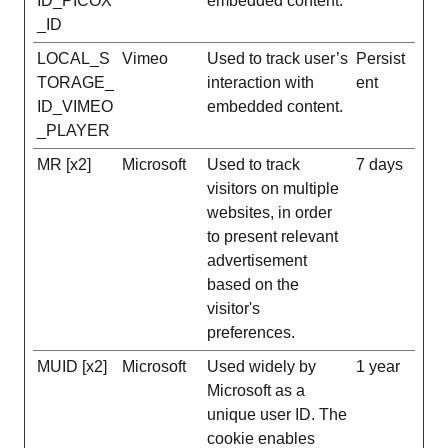
ID_PICOX
embedded content.
_ID
LOCAL_S
Vimeo
Used to track user’s
Persist
TORAGE_
interaction with
ent
ID_VIMEO
embedded content.
_PLAYER
MR [x2]
Microsoft
Used to track
7 days
visitors on multiple
websites, in order
to present relevant
advertisement
based on the
visitor's
preferences.
MUID [x2]
Microsoft
Used widely by
1 year
Microsoft as a
unique user ID. The
cookie enables