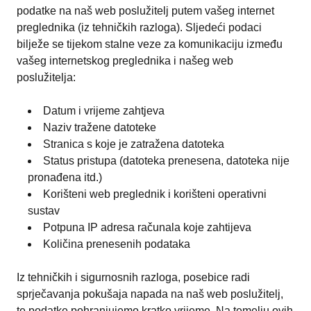
podatke na naš web poslužitelj putem vašeg internet
preglednika (iz tehničkih razloga). Sljedeći podaci
bilježe se tijekom stalne veze za komunikaciju između
vašeg internetskog preglednika i našeg web
poslužitelja:
Datum i vrijeme zahtjeva
Naziv tražene datoteke
Stranica s koje je zatražena datoteka
Status pristupa (datoteka prenesena, datoteka nije
pronađena itd.)
Korišteni web preglednik i korišteni operativni
sustav
Potpuna IP adresa računala koje zahtijeva
Količina prenesenih podataka
Iz tehničkih i sigurnosnih razloga, posebice radi
sprječavanja pokušaja napada na naš web poslužitelj,
te podatke pohranjujemo kratko vrijeme. Na temelju ovih