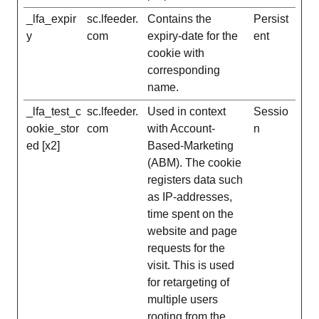
_lfa_expir
sc.lfeeder.
Contains the
Persist
y
com
expiry-date for the
ent
cookie with
corresponding
name.
_lfa_test_c
sc.lfeeder.
Used in context
Sessio
ookie_stor
com
with Account-
n
ed [x2]
Based-Marketing
(ABM). The cookie
registers data such
as IP-addresses,
time spent on the
website and page
requests for the
visit. This is used
for retargeting of
multiple users
rooting from the