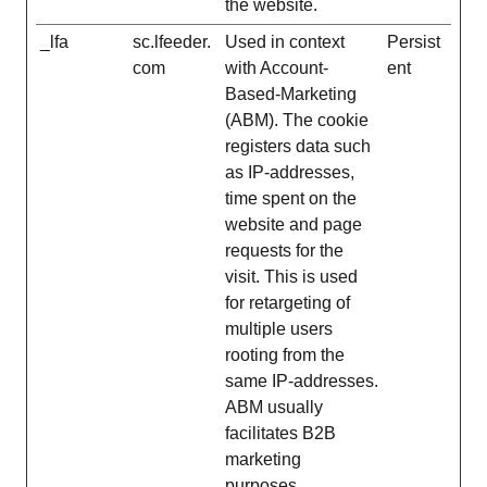
the website.
_lfa
sc.lfeeder.
Used in context
Persist
com
with Account-
ent
Based-Marketing
(ABM). The cookie
registers data such
as IP-addresses,
time spent on the
website and page
requests for the
visit. This is used
for retargeting of
multiple users
rooting from the
same IP-addresses.
ABM usually
facilitates B2B
marketing
purposes.