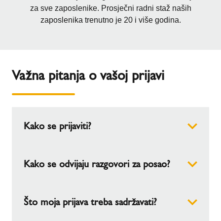
za sve zaposlenike. Prosječni radni staž naših
zaposlenika trenutno je 20 i više godina.
Važna pitanja o vašoj prijavi
Kako se prijaviti?
Možete unijeti svoje podatke i jednostavno učitati
Kako se odvijaju razgovori za posao?
dokumente pomoću obrasca za kontakt na kraju
ove stranice.
Razgovori za posao odvijaju se osobno prema
Što moja prijava treba sadržavati?
uputama navedenim u pozivu za selekcijski
razgovor.