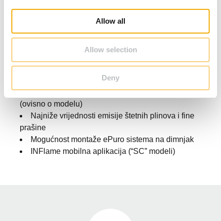
i
Zadovoljava trenutno najviše zahtjeve
o
nepropusnosti kamina (8 Pa)
Allow all
n
Inovativni dizajn nudi mogućnost istovremenog
rada zajedno sa ostalim ventilacijskim sustavima
Allow selection
Patentirana, samozatvarajuća vrata ložišta
SCHOTT CERAN® staklo
Deny
Individualno prilagodljiv dizajn
Mogućnost ugradnje katalizatora dimnih plinova
(ovisno o modelu)
Najniže vrijednosti emisije štetnih plinova i fine
prašine
Mogućnost montaže ePuro sistema na dimnjak
INFlame mobilna aplikacija (“SC” modeli)