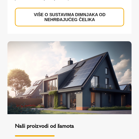
s keramičkom cijevi do multifunkcionalnih
sustava za niske i visoke temperature za primjenu
VIŠE O SUSTAVIMA DIMNJAKA OD
NEHRĐAJUĆEG ČELIKA
u industrii. Schiedel nudi idealna rješenja za
najmoderniju tehniku grijanja.
Naši proizvodi od šamota