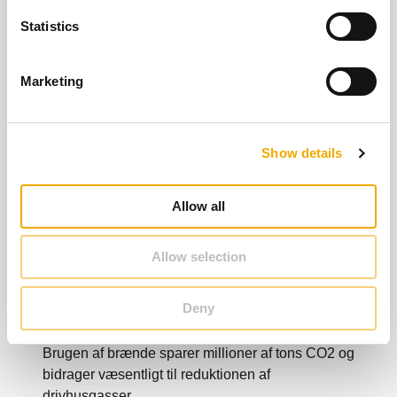
n
t
Statistics
S
e
Marketing
l
e
c
Show details
t
i
o
Allow all
n
Allow selection
Opvarmning med træ
Deny
Brugen af brænde sparer millioner af tons CO2 og
bidrager væsentligt til reduktionen af
drivhusgasser.