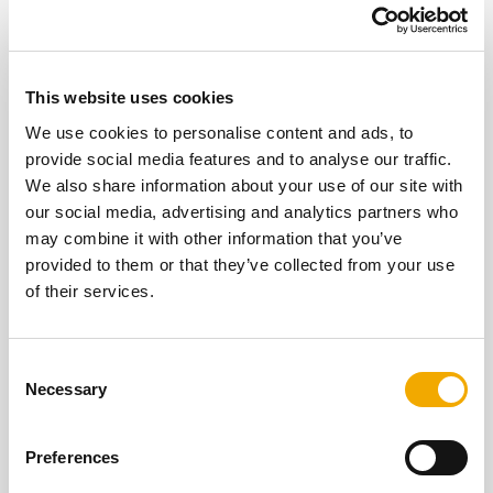
This website uses cookies
We use cookies to personalise content and ads, to
provide social media features and to analyse our traffic.
We also share information about your use of our site with
our social media, advertising and analytics partners who
may combine it with other information that you’ve
provided to them or that they’ve collected from your use
of their services.
Find dit rigtige produkt!
C
Har du ikke fundet det rigtige produkt endnu? Få
Necessary
o
det rigtige produkt til dine behov med vores
n
online assistent.
s
Preferences
e
TIL PRODUKTSØGNING