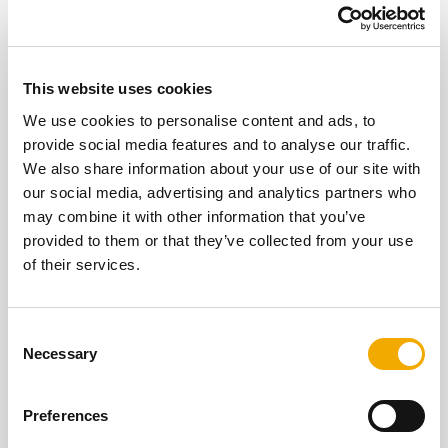
This website uses cookies
We use cookies to personalise content and ads, to
provide social media features and to analyse our traffic.
We also share information about your use of our site with
our social media, advertising and analytics partners who
may combine it with other information that you’ve
provided to them or that they’ve collected from your use
of their services.
Знайдіть правильний продукт для вас!
C
Ще не знайшли потрібний продукт?
Necessary
o
Скористайтеся нашим онлайн-помічником,
n
щоб знайти продукт, який відповідає вашим
s
потребам.
Preferences
e
ДО ПОШУКУ ТОВАРУ