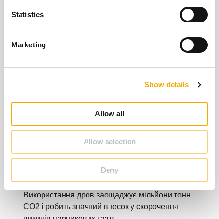
n
t
Statistics
S
e
Marketing
l
e
c
Show details
t
i
o
Allow all
n
Allow selection
Опалення дровами
Deny
Використання дров заощаджує мільйони тонн
CO2 і робить значний внесок у скорочення
викидів парникових газів.