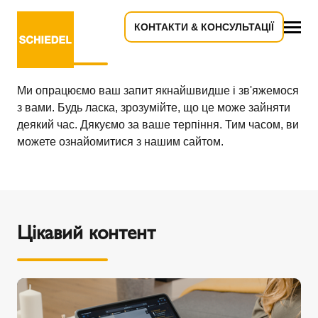
КОНТАКТИ & КОНСУЛЬТАЦІЇ
Дякуємо за вашу зацікавленість!
Все
Ми опрацюємо ваш запит якнайшвидше і зв'яжемося
з вами. Будь ласка, зрозумійте, що це може зайняти
деякий час. Дякуємо за ваше терпіння. Тим часом, ви
можете ознайомитися з нашим сайтом.
Цікавий контент