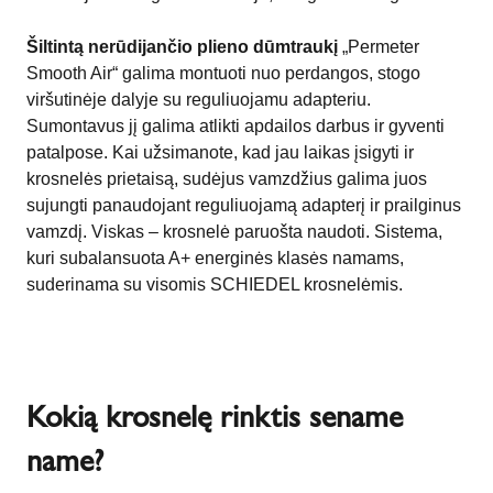
Šiltintą nerūdijančio plieno dūmtraukį
„Permeter
Smooth Air“ galima montuoti nuo perdangos, stogo
viršutinėje dalyje su reguliuojamu adapteriu.
Sumontavus jį galima atlikti apdailos darbus ir gyventi
patalpose. Kai užsimanote, kad jau laikas įsigyti ir
krosnelės prietaisą, sudėjus vamzdžius galima juos
sujungti panaudojant reguliuojamą adapterį ir prailginus
vamzdį. Viskas – krosnelė paruošta naudoti. Sistema,
kuri subalansuota A+ energinės klasės namams,
suderinama su visomis SCHIEDEL krosnelėmis.
Kokią krosnelę rinktis sename
name?