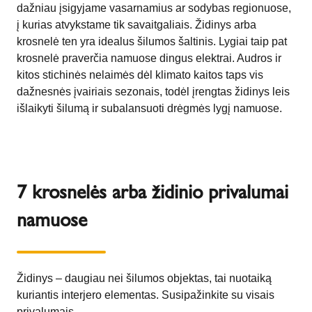
dažniau įsigyjame vasarnamius ar sodybas regionuose,
į kurias atvykstame tik savaitgaliais. Židinys arba
krosnelė ten yra idealus šilumos šaltinis. Lygiai taip pat
krosnelė praverčia namuose dingus elektrai. Audros ir
kitos stichinės nelaimės dėl klimato kaitos taps vis
dažnesnės įvairiais sezonais, todėl įrengtas židinys leis
išlaikyti šilumą ir subalansuoti drėgmės lygį namuose.
7 krosnelės arba židinio privalumai
namuose
Židinys – daugiau nei šilumos objektas, tai nuotaiką
kuriantis interjero elementas. Susipažinkite su visais
privalumais.