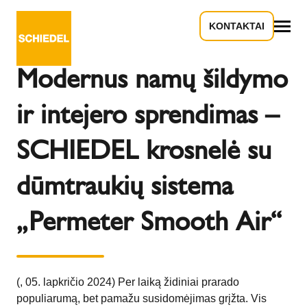
KONTAKTAI
Atgal į apžvalgą
Viskas
Modernus namų šildymo
ir intejero sprendimas –
SCHIEDEL krosnelė su
dūmtraukių sistema
„Permeter Smooth Air“
(, 05. lapkričio 2024) Per laiką židiniai prarado
populiarumą, bet pamažu susidomėjimas grįžta. Vis