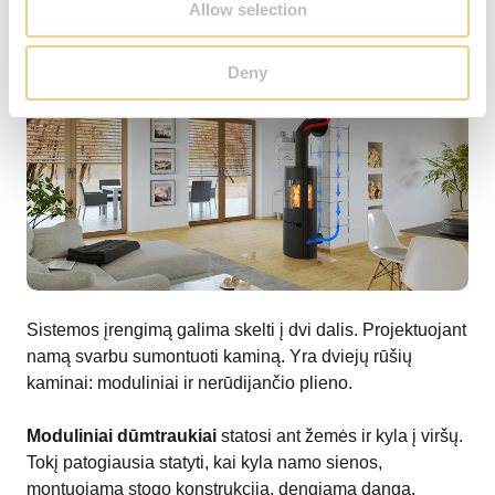
Allow selection
Deny
Sistemos įrengimą galima skelti į dvi dalis. Projektuojant
namą svarbu sumontuoti kaminą. Yra dviejų rūšių
kaminai: moduliniai ir nerūdijančio plieno.
Moduliniai dūmtraukiai
statosi ant žemės ir kyla į viršų.
Tokį patogiausia statyti, kai kyla namo sienos,
montuojama stogo konstrukcija, dengiama danga.