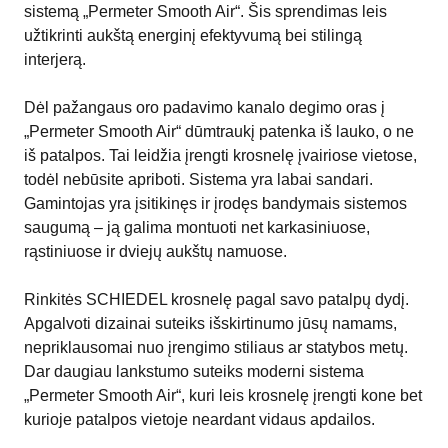
sistemą „Permeter Smooth Air“. Šis sprendimas leis
užtikrinti aukštą energinį efektyvumą bei stilingą
interjerą.
Dėl pažangaus oro padavimo kanalo degimo oras į
„Permeter Smooth Air“ dūmtraukį patenka iš lauko, o ne
iš patalpos. Tai leidžia įrengti krosnelę įvairiose vietose,
todėl nebūsite apriboti. Sistema yra labai sandari.
Gamintojas yra įsitikinęs ir įrodęs bandymais sistemos
saugumą – ją galima montuoti net karkasiniuose,
rąstiniuose ir dviejų aukštų namuose.
Rinkitės SCHIEDEL krosnelę pagal savo patalpų dydį.
Apgalvoti dizainai suteiks išskirtinumo jūsų namams,
nepriklausomai nuo įrengimo stiliaus ar statybos metų.
Dar daugiau lankstumo suteiks moderni sistema
„Permeter Smooth Air“, kuri leis krosnelę įrengti kone bet
kurioje patalpos vietoje neardant vidaus apdailos.