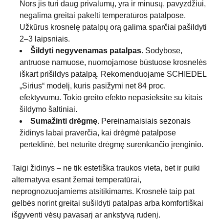
Nors jis turi daug privalumų, yra ir minusų, pavyzdžiui,
negalima greitai pakelti temperatūros patalpose.
Užkūrus krosnelę patalpų orą galima sparčiai pašildyti
2–3 laipsniais.
Šildyti negyvenamas patalpas.
Sodybose,
antruose namuose, nuomojamose būstuose krosnelės
iškart prišildys patalpą. Rekomenduojame SCHIEDEL
„Sirius“ modelį, kuris pasižymi net 84 proc.
efektyvumu. Tokio greito efekto nepasieksite su kitais
šildymo šaltiniai.
Sumažinti drėgmę.
Pereinamaisiais sezonais
židinys labai praverčia, kai drėgmė patalpose
perteklinė, bet neturite drėgmę surenkančio įrenginio.
Taigi židinys – ne tik estetiška traukos vieta, bet ir puiki
alternatyva esant žemai temperatūrai,
neprognozuojamiems atsitikimams. Krosnelė taip pat
gelbės norint greitai sušildyti patalpas arba komfortiškai
išgyventi vėsų pavasarį ar ankstyvą rudenį.