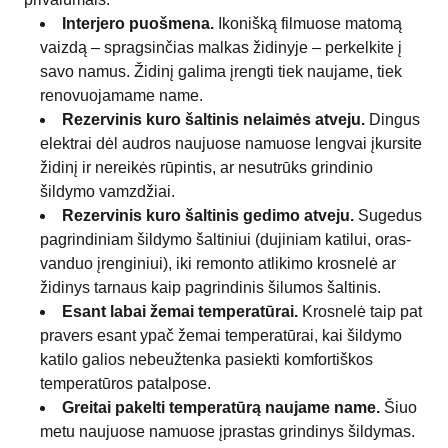
Interjero puošmena.
Ikonišką filmuose matomą
vaizdą – spragsinčias malkas židinyje – perkelkite į
savo namus. Židinį galima įrengti tiek naujame, tiek
renovuojamame name.
Rezervinis kuro šaltinis nelaimės atveju.
Dingus
elektrai dėl audros naujuose namuose lengvai įkursite
židinį ir nereikės rūpintis, ar nesutrūks grindinio
šildymo vamzdžiai.
Rezervinis kuro šaltinis gedimo atveju.
Sugedus
pagrindiniam šildymo šaltiniui (dujiniam katilui, oras-
vanduo įrenginiui), iki remonto atlikimo krosnelė ar
židinys tarnaus kaip pagrindinis šilumos šaltinis.
Esant labai žemai temperatūrai.
Krosnelė taip pat
pravers esant ypač žemai temperatūrai, kai šildymo
katilo galios nebeužtenka pasiekti komfortiškos
temperatūros patalpose.
Greitai pakelti temperatūrą naujame name.
Šiuo
metu naujuose namuose įprastas grindinys šildymas.