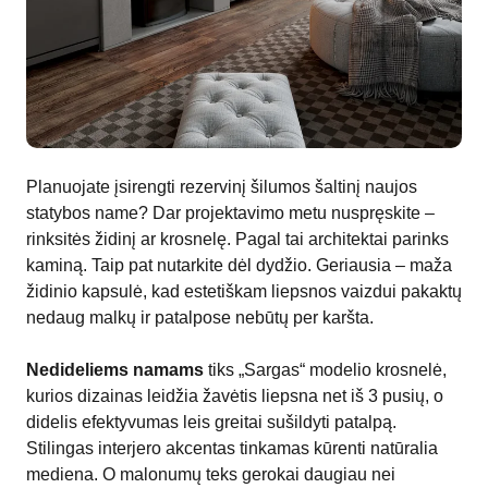
Planuojate įsirengti rezervinį šilumos šaltinį naujos
statybos name? Dar projektavimo metu nuspręskite –
rinksitės židinį ar krosnelę. Pagal tai architektai parinks
kaminą. Taip pat nutarkite dėl dydžio. Geriausia – maža
židinio kapsulė, kad estetiškam liepsnos vaizdui pakaktų
nedaug malkų ir patalpose nebūtų per karšta.
Nedideliems namams
tiks „Sargas“ modelio krosnelė,
kurios dizainas leidžia žavėtis liepsna net iš 3 pusių, o
didelis efektyvumas leis greitai sušildyti patalpą.
Stilingas interjero akcentas tinkamas kūrenti natūralia
mediena. O malonumų teks gerokai daugiau nei