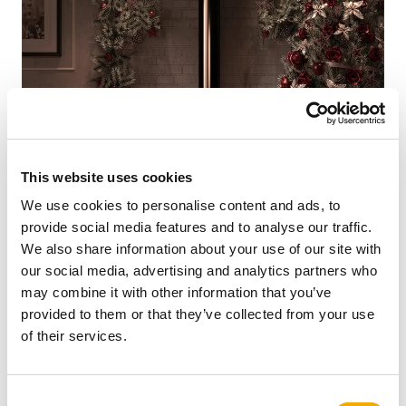
This website uses cookies
We use cookies to personalise content and ads, to
provide social media features and to analyse our traffic.
We also share information about your use of our site with
our social media, advertising and analytics partners who
Snart är julhelgen här och det innebär lite avvikande
may combine it with other information that you’ve
öppettider för oss här på Schiedel.
provided to them or that they’ve collected from your use
of their services.
Vår kundservice och lagret håller stängt 23 december -1
januari.
C