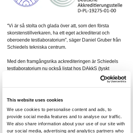
“Vi är så stolta och glada över att, som den första
skorstenstillverkaren, ha ett eget ackrediterat och
oberoende testlaboratorium”, säger Daniel Gruber från
Schiedels tekniska centrum.
Med den framgångsrika ackrediteringen är Schiedels
testlaboratorium nu också listat hos DAkkS (tyskt
ackrediteringsorgan) och ILAC (International Laboratory
Accreditation Cooperation). Det betyder att laboratoriet
arbetar på lika villkor som till exempel TÜV och RISE
och att testresultaten är internationellt erkända.
This website uses cookies
We use cookies to personalise content and ads, to
provide social media features and to analyse our traffic.
Schiedels internationella
We also share information about your use of our site with
our social media, advertising and analytics partners who