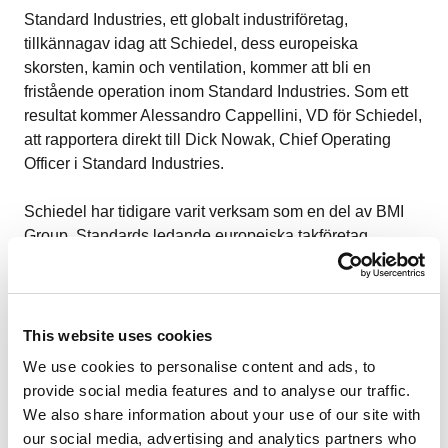
Standard Industries, ett globalt industriföretag,
tillkännagav idag att Schiedel, dess europeiska
skorsten, kamin och ventilation, kommer att bli en
fristående operation inom Standard Industries. Som ett
resultat kommer Alessandro Cappellini, VD för Schiedel,
att rapportera direkt till Dick Nowak, Chief Operating
Officer i Standard Industries.
Schiedel har tidigare varit verksam som en del av BMI
Group, Standards ledande europeiska takföretag.
“Det här nästa steg i Schiedels fortsatta utveckling
kommer att stärka sina ambitiösa tillväxtplaner och
hjälpa till att utöka sitt bostads- och icke-
This website uses cookies
bostadsmarknadsledarskap i hela Europa”, säger
We use cookies to personalise content and ads, to
Standard Industries, koncernchef David Winter.
provide social media features and to analyse our traffic.
We also share information about your use of our site with
“Att bli ett fristående företag inom Standard Industries
our social media, advertising and analytics partners who