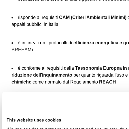
risponde ai requisiti
CAM (Criteri Ambientali Minimi)
o
appalti pubblici in Italia
è in linea con i protocolli di
efficienza energetica e g
BREEAM)
è
conforme ai requisiti della
Tassonomia Europea in m
riduzione dell'inquinamento
per quanto riguarda l'uso e
chimiche
come normato dal Regolamento
REACH
risponde a politiche di costante
miglioramento ecologi
ambientale
This website uses cookies
L’EPD diventa quindi in edilizia e impiantistica uno strumen
strettamente
affidabile
perché emesso, convalidato e monit