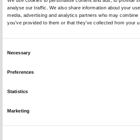
We use cookies to personalise content and ads, to provide s
accreditati e indipendenti.
analyse our traffic. We also share information about your use 
media, advertising and analytics partners who may combine it
L’ottenimento della certificazione EPD è quindi un
vantaggio 
you’ve provided to them or that they’ve collected from your us
produttore al committente fino al consumatore finale, nel pr
di un dato prodotto.
C
Per approfondire:
Necessary
o
https://eco-portal.eco-platform.org/
n
s
Preferences
Scarica le certificazioni EPD per le canne fumarie Schie
e
n
t
Statistics
S
e
Marketing
l
Downloads
e
c
t