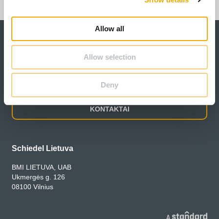
Dokumentai
i
o
Allow all
n
Allow selection
Deny
KONTAKTAI
Schiedel Lietuva
BMI LIETUVA, UAB
Ukmergės g. 126
08100 Vilnius