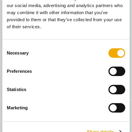
our social media, advertising and analytics partners who
may combine it with other information that you’ve
provided to them or that they’ve collected from your use
Atlikti namo renovaciją
of their services.
C
Necessary
o
ATGAL
n
s
Preferences
e
n
Kur įsigyti?
t
Statistics
S
e
Marketing
Kontaktai
l
e
c
Show details
t