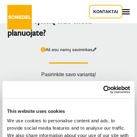
KONTAKTAI
Kokį projektą šiuo metu
Viskas
planuojate?
Aš esu namų savininkas
1
Pasirinkite savo variantą!
Statyti naują namą
This website uses cookies
We use cookies to personalise content and ads, to
provide social media features and to analyse our traffic.
Statyti modulinį namą
We also share information about your use of our site with