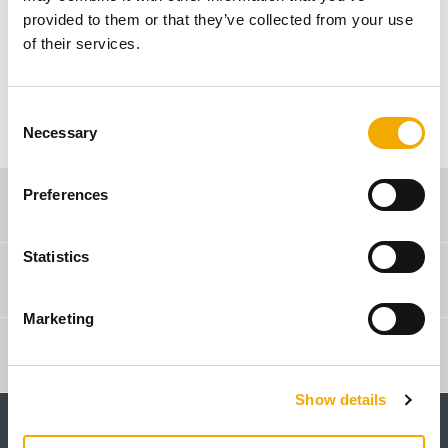
сторінку.
provided to them or that they’ve collected from your use
of their services.
НА ГОЛОВНУ СТОРІНКУ
C
Necessary
o
n
s
Preferences
Пошук продавця-консультанта
e
n
t
Statistics
Контакти & консультації
S
e
Marketing
l
e
Пошук партнерів
c
Show details
t
i