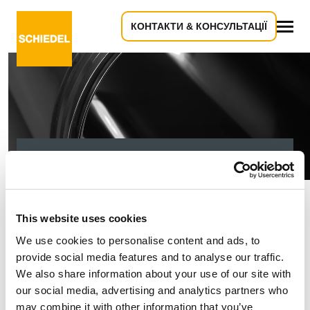
КОНТАКТИ & КОНСУЛЬТАЦІЇ
Все
404 - Здається, ви
дивитеся в трубу!
This website uses cookies
We use cookies to personalise content and ads, to
provide social media features and to analyse our traffic.
Вибачте, сторінку, яку ви шукаєте, не вдалося
We also share information about your use of our site with
знайти. Будь ласка, перевірте URL-адресу,
our social media, advertising and analytics partners who
спробуйте ще раз або перейдіть на головну
may combine it with other information that you’ve