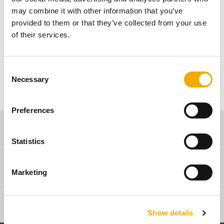
nicht gefunden werden. Bitte überprüfen Sie die
may combine it with other information that you’ve
URL, versuchen es erneut oder navigieren Sie
provided to them or that they’ve collected from your use
zur Startseite.
of their services.
ZURÜCK ZUR STARTSEITE
C
Necessary
o
n
s
Preferences
e
Verkaufsberater-Suche
n
t
Statistics
S
Webshop
e
Marketing
l
e
c
Schiedel Profi
Show details
t