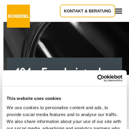
KONTAKT & BERATUNG
Alles
404 - Es scheint, als
ob Sie in die Röhre
gucken!
This website uses cookies
We use cookies to personalise content and ads, to
provide social media features and to analyse our traffic.
We also share information about your use of our site with
Entschuldigung, die Seite, die Sie suchen, konnte
our social media, advertising and analytics partners who