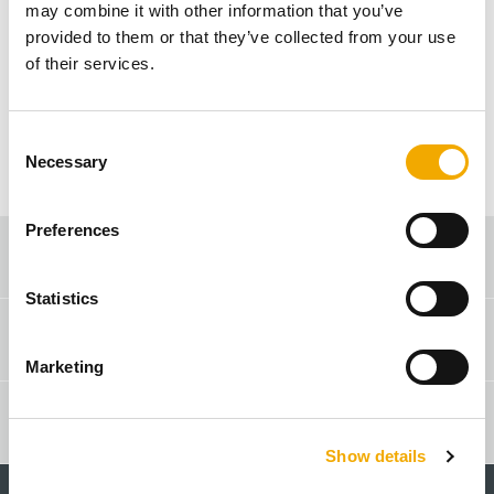
may combine it with other information that you’ve
znaleziona. Sprawdź adres URL, spróbuj
provided to them or that they’ve collected from your use
ponownie lub przejdź do strony głównej.
of their services.
PRZEJDŹ DO STRONY GŁÓWNEJ
C
Necessary
o
n
s
Preferences
e
Doradca Techniczno-Handlowy - Szukaj
n
t
Statistics
S
Kontakt & Porady
e
Marketing
l
e
BIM/CAD Biblioteka modeli
c
Show details
t
i