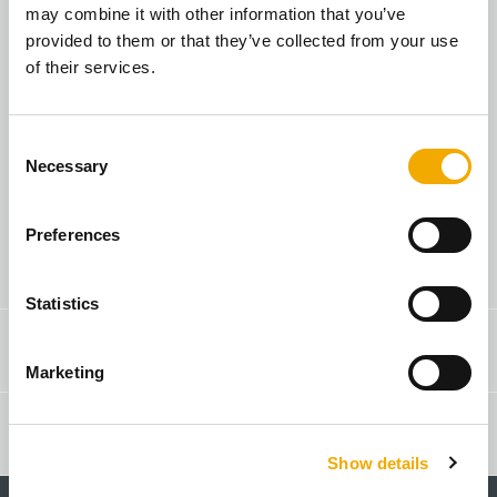
may combine it with other information that you’ve
provided to them or that they’ve collected from your use
of their services.
Я домовласник
C
Necessary
o
n
s
Preferences
e
Пошук продавця-консультанта
n
t
Statistics
S
Контакти & консультації
e
Marketing
l
e
Пошук партнерів
c
Show details
t
i