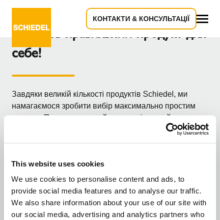
КОНТАКТИ & КОНСУЛЬТАЦІЇ
Знайдіть правильний продукт для
Все
себе!
Завдяки великій кількості продуктів Schiedel, ми
намагаємося зробити вибір максимально простим
для вас. Просто дотримуйтесь вказівок майстра,
відповідаючи на запитання, і виберіть продукт, що
найкраще відповідає вашим потребам. Ви майстер/
професіонал або споживач/будівельник?
This website uses cookies
Який ви користувач?
We use cookies to personalise content and ads, to
provide social media features and to analyse our traffic.
We also share information about your use of our site with
our social media, advertising and analytics partners who
Я професіонал