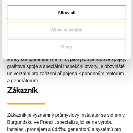
i
o
Společnost Schiedel dodala modulární potrubí pro
Allow all
n
odvody spalin připojené k samonosným komínům, ve
verzi ICS 5000 s izolací 25 mm a průměrem průřezu 400
Allow selection
mm. ICS 5000 má vysoký výkon z hlediska odolnosti
proti tlaku (označení H1, až 5000 Pa) a odolnosti proti
vysokým teplotám (T600), je vhodný pro zařízení
Deny
napájená zemním plynem, naftou i dieselovým palivem
a díky komponentům na míru, jako jsou přírubové spojky,
grafitové spoje a speciální inspekční otvory, je obzvláště
univerzální pro zařízení připojená k pohonným motorům
a generátorům.
Zákazník
Zákazník je významný průmyslový instalatér se sídlem v
Burgundsku ve Francii, specializující se na výrobu,
instalaci, pronájem a údržbu generátorů a systémů pro