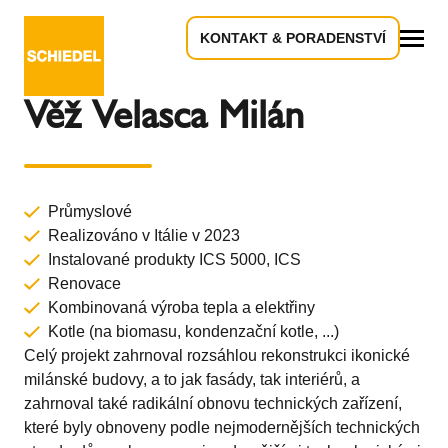
KONTAKT & PORADENSTVÍ
Zpět k přehledu
Vše
Věž Velasca Milán
Průmyslové
Realizováno v Itálie v 2023
Instalované produkty
ICS 5000,
ICS
Renovace
Kombinovaná výroba tepla a elektřiny
Kotle (na biomasu, kondenzační kotle, ...)
Celý projekt zahrnoval rozsáhlou rekonstrukci ikonické
milánské budovy, a to jak fasády, tak interiérů, a
zahrnoval také radikální obnovu technických zařízení,
které byly obnoveny podle nejmodernějších technických