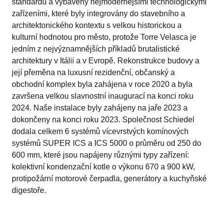
standardů a vybaveny nejmodernějšími technologickými
zařízeními, které byly integrovány do stavebního a
architektonického kontextu s velkou historickou a
kulturní hodnotou pro město, protože Torre Velasca je
jedním z nejvýznamnějších příkladů brutalistické
architektury v Itálii a v Evropě. Rekonstrukce budovy a
její přeměna na luxusní rezidenční, občanský a
obchodní komplex byla zahájena v roce 2020 a byla
završena velkou slavnostní inaugurací na konci roku
2024. Naše instalace byly zahájeny na jaře 2023 a
dokončeny na konci roku 2023. Společnost Schiedel
dodala celkem 6 systémů vícevrstvých komínových
systémů SUPER ICS a ICS 5000 o průměru od 250 do
600 mm, které jsou napájeny různými typy zařízení:
kolektivní kondenzační kotle o výkonu 670 a 900 kW,
protipožární motorové čerpadla, generátory a kuchyňské
digestoře.