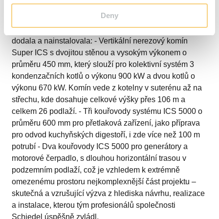
rychlá instalace systémů ICS a ICS 5000 umožnily
Deny
jednotné a rychlé řešení, které dokonale splňuje
požadavky projektu. Společnost Schiedel nakonec
dodala a nainstalovala: - Vertikální nerezový komín
Super ICS s dvojitou stěnou a vysokým výkonem o
průměru 450 mm, který slouží pro kolektivní systém 3
kondenzačních kotlů o výkonu 900 kW a dvou kotlů o
výkonu 670 kW. Komín vede z kotelny v suterénu až na
střechu, kde dosahuje celkové výšky přes 106 m a
celkem 26 podlaží. - Tři kouřovody systému ICS 5000 o
průměru 600 mm pro přetlaková zařízení, jako příprava
pro odvod kuchyňských digestoří, i zde více než 100 m
potrubí - Dva kouřovody ICS 5000 pro generátory a
motorové čerpadlo, s dlouhou horizontální trasou v
podzemním podlaží, což je vzhledem k extrémně
omezenému prostoru nejkomplexnější část projektu –
skutečná a vzrušující výzva z hlediska návrhu, realizace
a instalace, kterou tým profesionálů společnosti
Schiedel úspěšně zvládl.