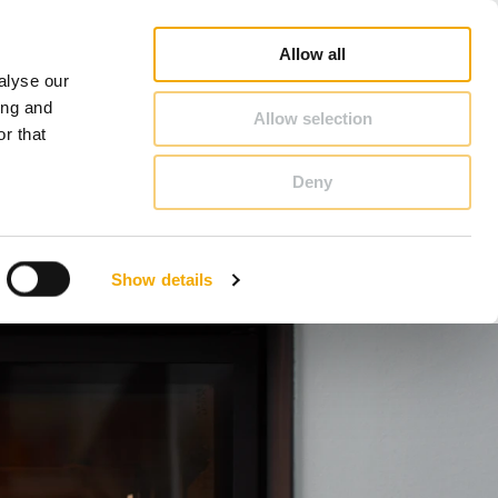
oradca Handlowy - Szukaj
Konfigurator kominowy
Kariera
O Schiedel
Polska
Allow all
alyse our
KONTAKT & PORADY
ing and
Allow selection
r that
Deny
Benelux (Holenderski)
Chorwacja
Show details
Finlandia
Norwegia
Szwajcaria
Ukraina
Łotwa