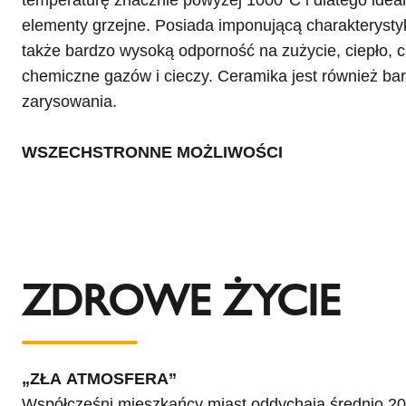
temperaturę znacznie powyżej 1000°C i dlatego ideal
elementy grzejne. Posiada imponującą charakterystykę
także bardzo wysoką odporność na zużycie, ciepło, ci
chemiczne gazów i cieczy. Ceramika jest również ba
zarysowania.
WSZECHSTRONNE MOŻLIWOŚCI
ZDROWE ŻYCIE
„ZŁA ATMOSFERA”
Współcześni mieszkańcy miast oddychają średnio 20 