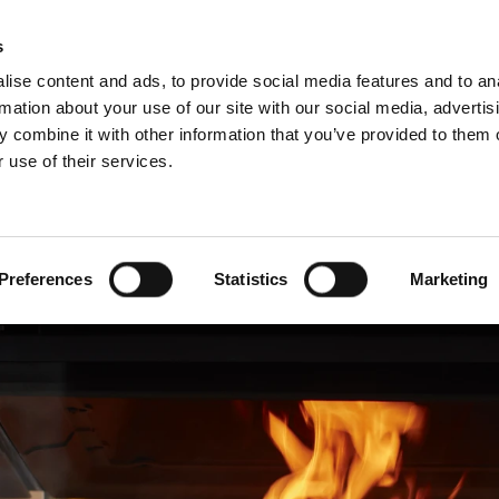
D
s
ise content and ads, to provide social media features and to an
rmation about your use of our site with our social media, advertis
 combine it with other information that you’ve provided to them o
 use of their services.
wis
Dla profesjonalistów
Angielski)
Benelux (Francuski)
Bułgaria
Preferences
Statistics
Marketing
Estonia
Niemcy
Serbia
Słowenia
Włochy