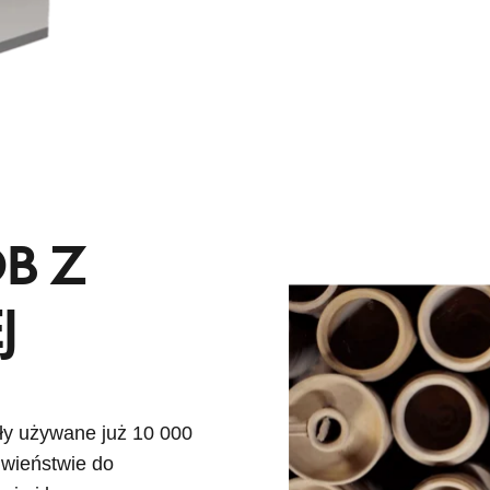
B Z
J
y używane już 10 000
iwieństwie do