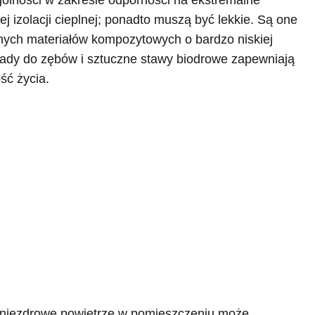
ólności w zakresie odporności na ekstremalne
ej izolacji cieplnej; ponadto muszą być lekkie. Są one
ych materiałów kompozytowych o bardzo niskiej
łady do zębów i sztuczne stawy biodrowe zapewniają
ść życia.
e niezdrowe powietrze w pomieszczeniu może