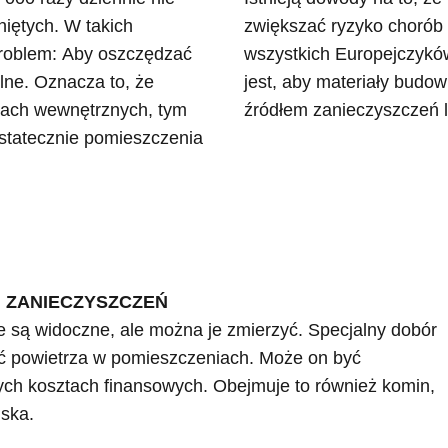
iętych. W takich
zwiększać ryzyko chorób
roblem: Aby oszczędzać
wszystkich Europejczyków 
elne. Oznacza to, że
jest, aby materiały budow
iach wewnętrznych, tym
źródłem zanieczyszczeń lu
ostatecznie pomieszczenia
 ZANIECZYSZCZEŃ
 są widoczne, ale można je zmierzyć. Specjalny dobór
ć powietrza w pomieszczeniach. Może on być
ych kosztach finansowych. Obejmuje to również komin,
iska.