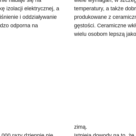
nie nadaje się na
wiele wymagań, w szczeg
 izolacji elektrycznej, a
temperatury, a także dobr
śnienie i oddziaływanie
produkowane z ceramiczn
rdzo odporna na
gęstości. Ceramiczne wk
wielu osobom lepszą jako
zimą.
000 razy dziennie nie
Istnieją dowody na to, ż