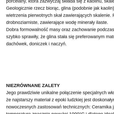
porcelany, która zazwyczaj składa się z kaolinu, skal
Geologicznie rzecz biorąc, glina (podobnie jak kaoli
wietrzenia pierwotnych skał zawierających skalenie.
drobnoziarniste, zawierające wodę minerały ilaste.
Dobra formowalność masy oraz zachowanie podczas 
szybko sprawiły, że glina stała się preferowanym mat
dachówek, doniczek i naczyń.
NIEZRÓWNANE ZALETY
Jego prawdziwie unikalne połączenie specjalnych wł
że najstarszy materiał z epoki ludzkiej jest doskon
nowoczesnych zastosowań technicznych: Ceramika j