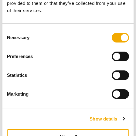
provided to them or that they’ve collected from your use
PREUZIMANJE
of their services.
Izjava o svojstvima MULTI
C
PDF (132.78 KB)
Necessary
o
n
PREUZIMANJE
s
Preferences
e
PREUZIMANJE
n
Izjava o svojstvima PERMETER 25
t
Statistics
S
e
Marketing
PDF (403.33 KB)
l
e
PREUZIMANJE
c
Show details
t
i
PREUZIMANJE
Izjava o svojstvima PRIMA PLUS
o