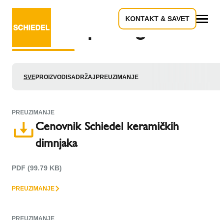
KONTAKT & SAVET
Rezultati pretrage do: “”
Sve
SVE
PROIZVODI
SADRŽAJ
PREUZIMANJE
PREUZIMANJE
Cenovnik Schiedel keramičkih
dimnjaka
PDF (99.79 KB)
PREUZIMANJE
PREUZIMANJE