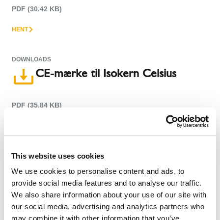
PDF (30.42 KB)
HENT
DOWNLOADS
CE-mærke til Isokern Celsius
PDF (35.84 KB)
HENT
This website uses cookies
DOWNLOADS
CE-mærke til Isokern DM
We use cookies to personalise content and ads, to
provide social media features and to analyse our traffic.
We also share information about your use of our site with
PDF (30.42 KB)
our social media, advertising and analytics partners who
may combine it with other information that you’ve