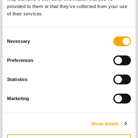
HENT
provided to them or that they’ve collected from your use
of their services.
DOWNLOADS
CE-mærke til Isokern Hekla
C
Necessary
o
PDF (22.57 KB)
n
s
Preferences
HENT
e
n
t
Statistics
DOWNLOADS
S
CE-mærke til Isokern Living L
e
Marketing
l
e
PDF (33.95 KB)
c
HENT
Show details
t
i