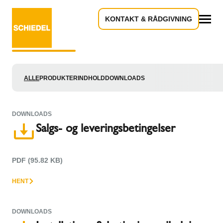
KONTAKT & RÅDGIVNING
Søgeresultater til: “”
Alle
ALLE
PRODUKTER
INDHOLD
DOWNLOADS
DOWNLOADS
Salgs- og leveringsbetingelser
PDF (95.82 KB)
HENT
DOWNLOADS