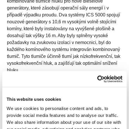
kombinované tlumiče hluku pro nové dieselové
generátory, které zásobují operační sály energií i v
případě výpadku proudu. Dva systémy ICS 5000 spojují
nouzové generátory s 10,6 m vysokými volně stojícími
komíny, které byly instalovány na vyvýšené plošině a
dosahují tak výšky 16 m. Aby byly splněny vysoké
požadavky na zvukovou izolaci v nemocnici, byl do
každého komínového systému integrován kombinovaný
tlumič. Tyto tlumiče účinně tlumí jak nízkofrekvenční, tak
vysokofrekvenční hluk, a zajišťují tak optimální snížení
hluku.
Zákazník
This website uses cookies
Aby maximalizovala bezpečnost pacientů, velká
We use cookies to personalise content and ads, to
nemocnice v německém Hamburku výrazně rozšířila své
provide social media features and to analyse our traffic.
nouzové napájení pro operační sály. Modernizace na
We also share information about your use of our site with
výkonnější dieselové generátory zajišťuje, že život