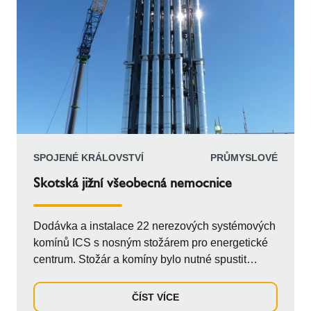
SPOJENÉ KRÁLOVSTVÍ
PRŮMYSLOVÉ
Skotská jižní všeobecná nemocnice
Dodávka a instalace 22 nerezových systémových
komínů ICS s nosným stožárem pro energetické
centrum. Stožár a komíny bylo nutné spustit
jeřábem otvorem ve střeše budovy, což
znamenalo, že bylo nutné sladit dodávku a
ČÍST VÍCE
montáž komínů na stožárové sekce tak, aby byly