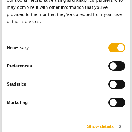
our social media, advertising and analytics partners who
zachraňující operace mohou pokračovat bez přerušení,
may combine it with other information that you’ve
a to i v nouzových situacích. Tato vylepšená energetická
provided to them or that they’ve collected from your use
kapacita podtrhuje závazek k nepřetržité intenzivní péči.
of their services.
C
Jiné projekty
Necessary
o
n
s
Preferences
e
n
t
Statistics
S
e
Marketing
l
e
c
Show details
t