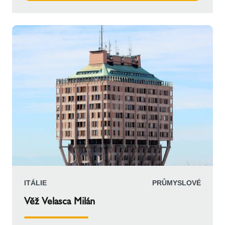
dodány na místo v plném rozsahu a včas, aby se
stihly propojit s pronajatým jeřábem.
ITÁLIE
PRŮMYSLOVÉ
Věž Velasca Milán