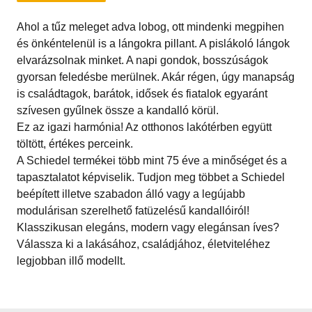
Ahol a tűz meleget adva lobog, ott mindenki megpihen
és önkéntelenül is a lángokra pillant. A pislákoló lángok
elvarázsolnak minket. A napi gondok, bosszúságok
gyorsan feledésbe merülnek. Akár régen, úgy manapság
is családtagok, barátok, idősek és fiatalok egyaránt
szívesen gyűlnek össze a kandalló körül.
Ez az igazi harmónia! Az otthonos lakótérben együtt
töltött, értékes perceink.
A Schiedel termékei több mint 75 éve a minőséget és a
tapasztalatot képviselik. Tudjon meg többet a Schiedel
beépített illetve szabadon álló vagy a legújabb
modulárisan szerelhető fatüzelésű kandallóiról!
Klasszikusan elegáns, modern vagy elegánsan íves?
Válassza ki a lakásához, családjához, életviteléhez
legjobban illő modellt.