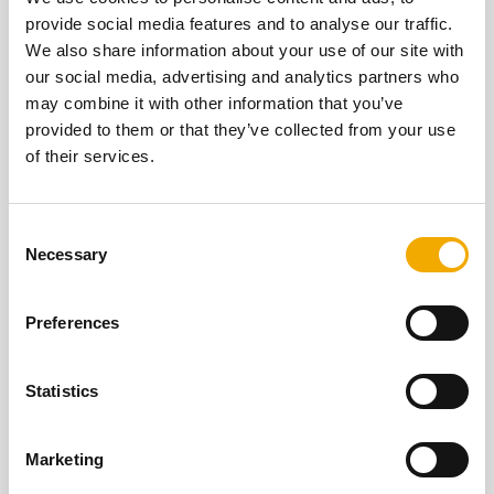
összes előnyét.
provide social media features and to analyse our traffic.
We also share information about your use of our site with
ELŐNYÖK
our social media, advertising and analytics partners who
may combine it with other information that you’ve
provided to them or that they’ve collected from your use
of their services.
C
Necessary
o
n
s
Preferences
e
n
t
Statistics
S
Bemutató pontok keresése
e
Marketing
l