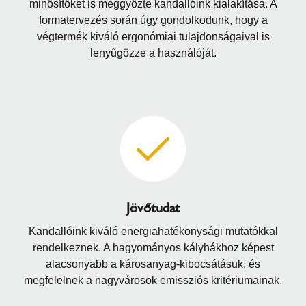
minősítőket is meggyőzte kandallóink kialakítása. A
formatervezés során úgy gondolkodunk, hogy a
végtermék kiváló ergonómiai tulajdonságaival is
lenyűgözze a használóját.
Jövőtudat
Kandallóink kiváló energiahatékonysági mutatókkal
rendelkeznek. A hagyományos kályhákhoz képest
alacsonyabb a károsanyag-kibocsátásuk, és
megfelelnek a nagyvárosok emissziós kritériumainak.