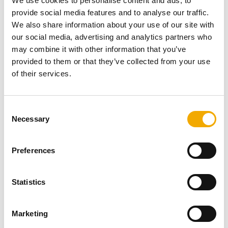
We use cookies to personalise content and ads, to
De laatste verzenddag van dit jaar is vrijdag 12
provide social media features and to analyse our traffic.
december. Wij raden u aan om uw bestellingen tijdig te
We also share information about your use of our site with
plaatsen, zodat wij u de beste service kunnen bieden en
our social media, advertising and analytics partners who
u eventuele vertragingen in de drukke periode kunt
may combine it with other information that you’ve
vermijden.
provided to them or that they’ve collected from your use
of their services.
Klantenservice, Technische
C
Necessary
o
helpdesk & Ingenieursbureau
n
s
Preferences
e
n
t
Statistics
S
e
Marketing
l