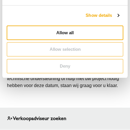
e
c
Show details
t
i
o
Allow all
n
Allow selection
Onze klantenservice, technische helpdesk en
ingenieursbureau blijven bereikbaar t/m vrijdag 19
december. Mocht u vragen hebben, bestellingen willen
Deny
plaatsen voor verzending in het nieuwe jaar, of
technische ondersteuning of hulp met uw project nodig
hebben voor deze datum, staan wij graag voor u klaar.
Verkoopadviseur zoeken