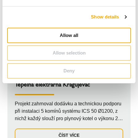
e
c
Show details
t
i
o
Allow all
n
Allow selection
Deny
SRBSKO
PRŮMYSLOVÉ
Tepelná elektrárna Kragujevac
Projekt zahrnoval dodávku a technickou podporu
při instalaci 5 komínů systému ICS 50 Ø1200, z
nichž každý slouží pro plynový kotel o výkonu 21
MW. Komíny byly instalovány podél 11metrové
horizontální trasy s vertikální částí o délce 31,5
ČÍST VÍCE