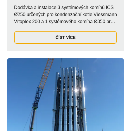
Dodávka a instalace 3 systémových komínů ICS
Ø250 určených pro kondenzační kotle Viessmann
Vitoplex 200 a 1 systémového komína Ø350 pro
kotel na biomasu Viessmann Kob Pyrot. Komíny
jsou konfigurovány tak, aby vedly horizontálně z
ČÍST VÍCE
technické místnosti a plynule přecházely do
hliníkového větrného štítu, který se tyčí svisle přes
zakřivenou střechu technické místnosti
energetického centra, čímž je zajištěna účinnost a
dlouhá životnost.