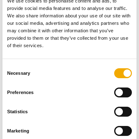
We use cookies to personalise content and ads, to
vzdělávacího centra zaměřeného na pokrok v oblasti
provide social media features and to analyse our traffic.
genomiky. Campus se zaměřuje na studium lidského
We also share information about your use of our site with
genomu, který je považován za klíč k pochopení
our social media, advertising and analytics partners who
základních stavebních kamenů života. Výzkum
may combine it with other information that you’ve
prováděný v tomto centru hraje klíčovou roli při
provided to them or that they’ve collected from your use
odhalování genetických příčin různých nemocí a stavů, z
of their services.
nichž mnohé jsou odolné vůči současným léčebným
metodám. Práce v Hinxton Hall má zásadní význam pro
budoucnost lékařské vědy a zdravotní péče.
C
Necessary
o
n
s
Jiné projekty
Preferences
e
n
t
Statistics
S
e
Marketing
l