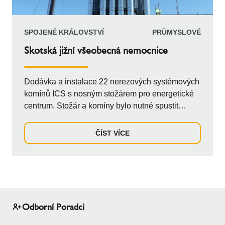
SPOJENÉ KRÁLOVSTVÍ
PRŮMYSLOVÉ
Skotská jižní všeobecná nemocnice
Dodávka a instalace 22 nerezových systémových
komínů ICS s nosným stožárem pro energetické
centrum. Stožár a komíny bylo nutné spustit
jeřábem otvorem ve střeše budovy, což
znamenalo, že bylo nutné sladit dodávku a
ČÍST VÍCE
montáž komínů na stožárové sekce tak, aby byly
dodány na místo v plném rozsahu a včas, aby se
stihly propojit s pronajatým jeřábem.
Odborní Poradci