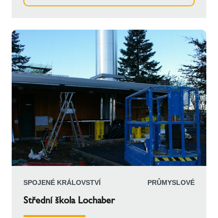
metru. Systém ICS 50, známý svou snadnou
instalací a tepelnou izolací, zahrnuje implozní a
explozní ventily a izolaci z minerální vlny odolnou
vůči vysokým teplotám pro optimální výkon.
SPOJENÉ KRÁLOVSTVÍ
PRŮMYSLOVÉ
Střední škola Lochaber