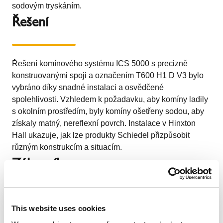
sodovým tryskáním.
Řešení
Řešení komínového systému ICS 5000 s precizně
konstruovanými spoji a označením T600 H1 D V3 bylo
vybráno díky snadné instalaci a osvědčené
spolehlivosti. Vzhledem k požadavku, aby komíny ladily
s okolním prostředím, byly komíny ošetřeny sodou, aby
získaly matný, nereflexní povrch. Instalace v Hinxton
Hall ukazuje, jak lze produkty Schiedel přizpůsobit
různým konstrukcím a situacím.
Zákazník
Hinxton Hall je sídlem prestižního Wellcome Trust
This website uses cookies
Genome Campus, předního výzkumného a