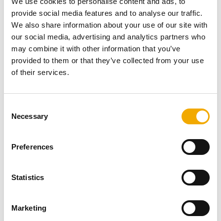
We use cookies to personalise content and ads, to
středním Srbsku, hraje klíčovou roli v zásobování
provide social media features and to analyse our traffic.
obytných budov v centrální části města teplem a teplou
We also share information about your use of our site with
vodou. S celkovým instalovaným výkonem 100 MW
our social media, advertising and analytics partners who
zajišťuje teplárna spolehlivé a efektivní dodávky energie
may combine it with other information that you’ve
pro místní komunitu a podporuje komfort obyvatel v
provided to them or that they’ve collected from your use
chladnějších měsících. Tento robustní systém je klíčový
of their services.
pro uspokojení rostoucích energetických potřeb města a
nabízí udržitelnost i spolehlivost městské tepelné
infrastruktury.
C
Necessary
o
n
s
Jiné projekty
Preferences
e
n
t
Statistics
S
e
Marketing
l