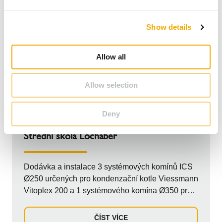
e
c
Show details
t
i
o
Allow all
n
Allow selection
Deny
SPOJENÉ KRÁLOVSTVÍ
PRŮMYSLOVÉ
Střední škola Lochaber
Dodávka a instalace 3 systémových komínů ICS
Ø250 určených pro kondenzační kotle Viessmann
Vitoplex 200 a 1 systémového komína Ø350 pro
kotel na biomasu Viessmann Kob Pyrot. Komíny
jsou konfigurovány tak, aby vedly horizontálně z
ČÍST VÍCE