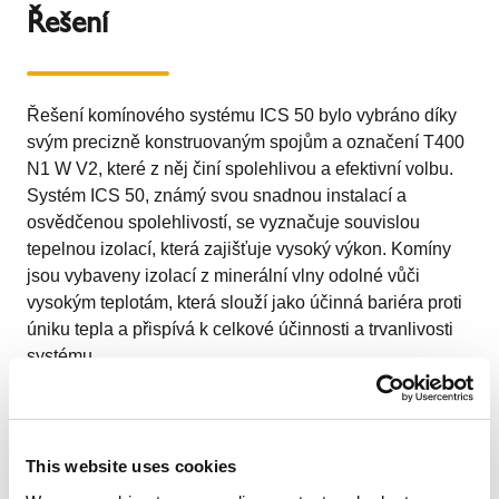
Řešení
Řešení komínového systému ICS 50 bylo vybráno díky
svým precizně konstruovaným spojům a označení T400
N1 W V2, které z něj činí spolehlivou a efektivní volbu.
Systém ICS 50, známý svou snadnou instalací a
osvědčenou spolehlivostí, se vyznačuje souvislou
tepelnou izolací, která zajišťuje vysoký výkon. Komíny
jsou vybaveny izolací z minerální vlny odolné vůči
vysokým teplotám, která slouží jako účinná bariéra proti
úniku tepla a přispívá k celkové účinnosti a trvanlivosti
systému.
Zákazník
This website uses cookies
Centrální teplárna ve městě Kragujevac, ležícím ve