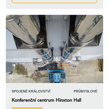
technické místnosti a plynule přecházely do
hliníkového větrného štítu, který se tyčí svisle přes
zakřivenou střechu technické místnosti
energetického centra, čímž je zajištěna účinnost a
dlouhá životnost.
SPOJENÉ KRÁLOVSTVÍ
PRŮMYSLOVÉ
Konferenční centrum Hinxton Hall