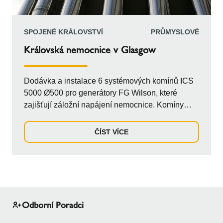
SPOJENÉ KRÁLOVSTVÍ
PRŮMYSLOVÉ
Královská nemocnice v Glasgow
Dodávka a instalace 6 systémových komínů ICS
5000 Ø500 pro generátory FG Wilson, které
zajišťují záložní napájení nemocnice. Komíny
musely být vedeny horizontálně nad vchodem do
hotelu, poté vertikálně nahoru k střeše
ČÍST VÍCE
energetického centra, odkud bylo nutné je dále
prodloužit horizontálně s podpěrou, než se
napojily na hlavní vertikální potrubí podepřené
stávajícím betonovým komínem.
Odborní Poradci