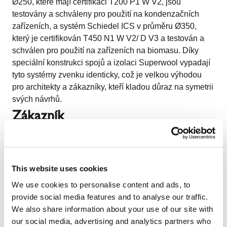
Ø250, které mají certifikaci T200 P1 W V2, jsou
testovány a schváleny pro použití na kondenzačních
zařízeních, a systém Schiedel ICS v průměru Ø350,
který je certifikován T450 N1 W V2/ D V3 a testován a
schválen pro použití na zařízeních na biomasu. Díky
speciální konstrukci spojů a izolaci Superwool vypadají
tyto systémy zvenku identicky, což je velkou výhodou
pro architekty a zákazníky, kteří kladou důraz na symetrii
svých návrhů.
Zákazník
Zadavatelem projektu bylo Ministerstvo školství, kultury
This website uses cookies
a sportu. Architektonické práce provedla Highland
Council, místně známá jako Comhairle na
We use cookies to personalise content and ads, to
Gaidhealtachd, ve spolupráci s konzultační firmou
provide social media features and to analyse our traffic.
Rybka. Hlavním dodavatelem odpovědným za realizaci
We also share information about your use of our site with
stavby byla společnost G A Barnie Building Services,
our social media, advertising and analytics partners who