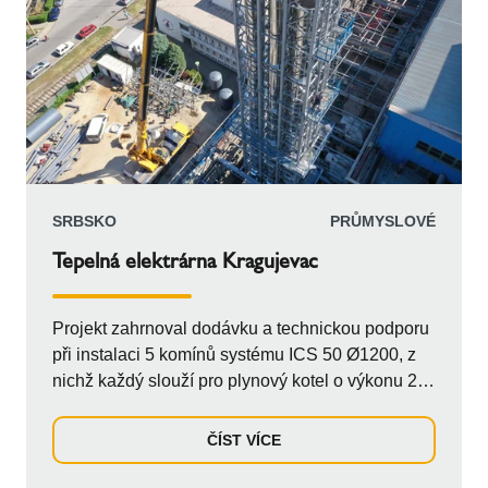
SRBSKO
PRŮMYSLOVÉ
Tepelná elektrárna Kragujevac
Projekt zahrnoval dodávku a technickou podporu
při instalaci 5 komínů systému ICS 50 Ø1200, z
nichž každý slouží pro plynový kotel o výkonu 21
MW. Komíny byly instalovány podél 11metrové
horizontální trasy s vertikální částí o délce 31,5
ČÍST VÍCE
metru. Systém ICS 50, známý svou snadnou
instalací a tepelnou izolací, zahrnuje implozní a