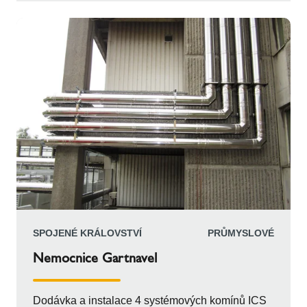
explozní ventily a izolaci z minerální vlny odolnou
vůči vysokým teplotám pro optimální výkon.
SPOJENÉ KRÁLOVSTVÍ
PRŮMYSLOVÉ
Nemocnice Gartnavel
Dodávka a instalace 4 systémových komínů ICS