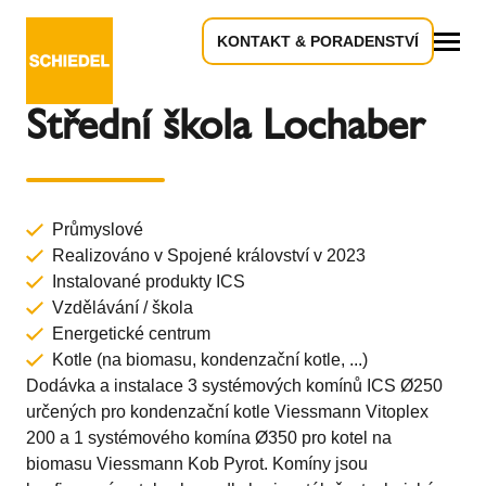
KONTAKT & PORADENSTVÍ
Zpět k přehledu
Vše
Střední škola Lochaber
Průmyslové
Realizováno v Spojené království v 2023
Instalované produkty
ICS
Vzdělávání / škola
Energetické centrum
Kotle (na biomasu, kondenzační kotle, ...)
Dodávka a instalace 3 systémových komínů ICS Ø250
určených pro kondenzační kotle Viessmann Vitoplex
200 a 1 systémového komína Ø350 pro kotel na
biomasu Viessmann Kob Pyrot. Komíny jsou