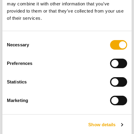
která zajistila, že projekt byl dodán v souladu s vysokými
may combine it with other information that you’ve
standardy.
provided to them or that they’ve collected from your use
of their services.
Jiné projekty
C
Necessary
o
n
s
Preferences
e
n
t
Statistics
S
e
Marketing
l
e
c
Show details
t
i