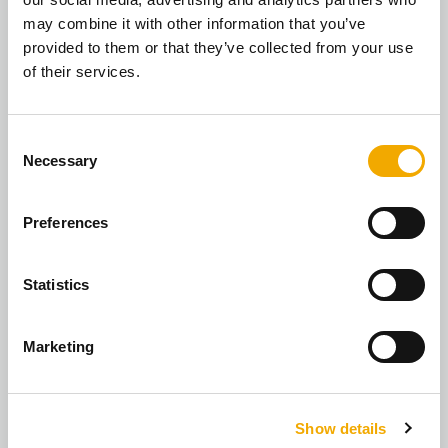
may combine it with other information that you’ve
provided to them or that they’ve collected from your use
of their services.
Uitstekende kwaliteit
Onze W3G-geteste geprofileerde keramische pijp is over
C
de hele linie indrukwekkend. Er zijn geen scheuren na
Necessary
o
een roetbrand, hij blijft uitlaatgasdicht, vochtbestendig
n
en corrosiebestendig.
s
Preferences
e
n
t
Statistics
S
e
Marketing
l
e
c
Gezond bouwmateriaal
Show details
t