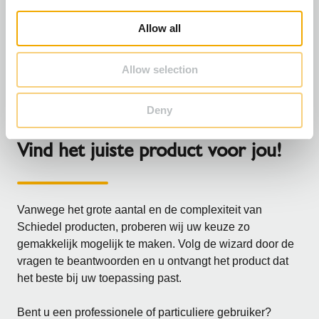
i
Een goed binnenklimaat is geen subjectieve perceptie -
o
het is meetbaar en controleerbaar. Het keurmerk
Allow all
n
"gezond wonen" staat daarom voor geteste kwaliteit die
wordt aanbevolen als gezond wonen.
Allow selection
Deny
Vind het juiste product voor jou!
Vanwege het grote aantal en de complexiteit van
Schiedel producten, proberen wij uw keuze zo
gemakkelijk mogelijk te maken. Volg de wizard door de
vragen te beantwoorden en u ontvangt het product dat
het beste bij uw toepassing past.
Bent u een professionele of particuliere gebruiker?