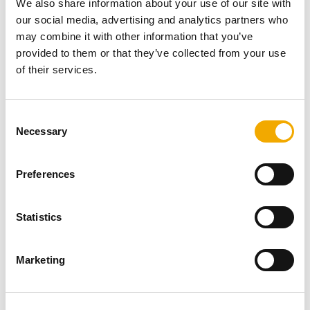
We also share information about your use of our site with
our social media, advertising and analytics partners who
may combine it with other information that you’ve
Linka bezpečí je největší neziskovou organizací v České
provided to them or that they’ve collected from your use
republice poskytující telefonickou krizovou pomoc dětem
of their services.
a mladým lidem. Služby jsou dostupné zdarma 24 hodin
denně, 7 dní v týdnu, a ročně pomohou desetitisícům
dětí řešit jejich problémy.
C
Necessary
o
"Být součástí tak důležitého projektu je pro nás ctí. Jako
n
firma, která se stará o bezpečí a teplo domova, cítíme
s
přirozenou potřebu pomáhat i těm nejzranitelnějším -
Preferences
e
našim dětem," říká vedení společnosti Schiedel.
n
t
Statistics
Naše podpora směřuje především na:
S
e
- Zajištění nepřetržitého provozu krizové linky
Marketing
l
- Podporu vzdělávání odborných pracovníků
e
- Rozšiřování dostupnosti služeb
c