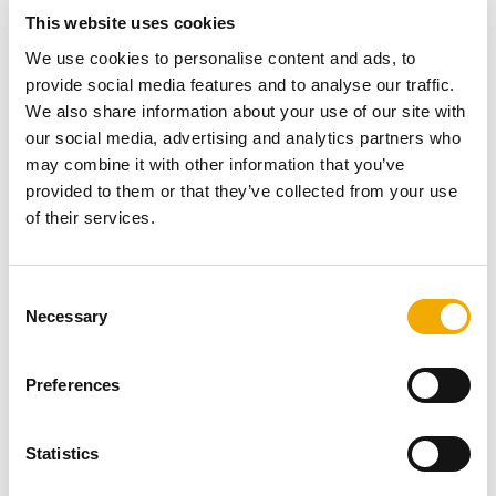
This website uses cookies
Le dernier jour d'expédition de cette année est le
We use cookies to personalise content and ads, to
vendredi 12 décembre. Nous vous encourageons à
provide social media features and to analyse our traffic.
passer vos commandes à temps afin que nous puissions
We also share information about your use of our site with
vous fournir le meilleur service possible et éviter tout
our social media, advertising and analytics partners who
retard pendant la période de pointe.
may combine it with other information that you’ve
provided to them or that they’ve collected from your use
of their services.
Service clientèle, service
d'assistance technique et bureau
C
Necessary
o
des ingénieurs
n
s
Preferences
e
n
t
Statistics
S