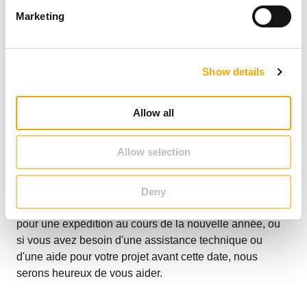
e
Marketing
l
e
c
Show details
t
i
o
Allow all
n
Allow selection
Notre service clientèle, notre service d'assistance
technique et notre bureau d'études resteront disponibles
jusqu'au vendredi 19 décembre. Si vous avez des
Deny
questions, si vous souhaitez passer des commandes
pour une expédition au cours de la nouvelle année, ou
si vous avez besoin d'une assistance technique ou
d'une aide pour votre projet avant cette date, nous
serons heureux de vous aider.