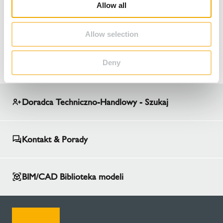
Allow all
Tomasz Rozmarynowski.
n
Dziękujemy za obecność oraz zaangażowanie w
Allow selection
szkoleniu.
Deny
Doradca Techniczno-Handlowy - Szukaj
Kontakt & Porady
BIM/CAD Biblioteka modeli