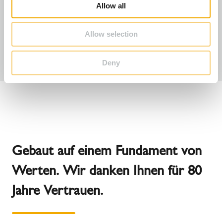
o
Erfahrung unserer langjährigen Mitarbeiter. Ihr
Allow all
n
täglicher Einsatz, ihr Fachwissen und ihr tiefes
technisches Können machen aus hochwertigen
Allow selection
Rohstoffen die sichersten Abgas-, Schornstein-
und Ofensysteme in Europa.
Deny
Gebaut auf einem Fundament von
Werten. Wir danken Ihnen für 80
Jahre Vertrauen.