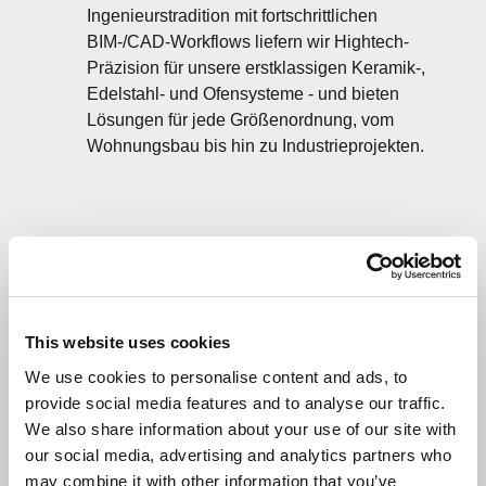
Ingenieurstradition mit fortschrittlichen
BIM-/CAD-Workflows liefern wir Hightech-
Präzision für unsere erstklassigen Keramik-,
Edelstahl- und Ofensysteme - und bieten
Lösungen für jede Größenordnung, vom
Wohnungsbau bis hin zu Industrieprojekten.
Maßgeschneiderte Lösungen. Auf
Partnerschaft gebaut.
Wir unterstützen Ihre Vision von den ersten
This website uses cookies
Planungsphasen bis hin zur Installation vor Ort.
We use cookies to personalise content and ads, to
Wir glauben nicht an Standardlösungen,
provide social media features and to analyse our traffic.
sondern bieten maßgeschneiderte Konzepte
We also share information about your use of our site with
und einen umfassenden Service - basierend auf
our social media, advertising and analytics partners who
einer Zusammenarbeit auf Augenhöhe.
may combine it with other information that you’ve