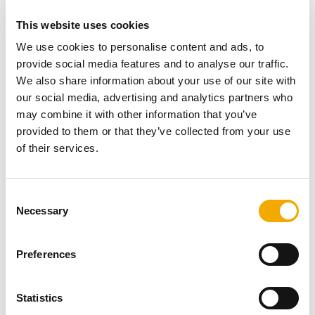
PRIMA PLUS - Das universelle
This website uses cookies
Sanierungssystem aus Edelstahl
We use cookies to personalise content and ads, to
PDF (386.23 KB)
provide social media features and to analyse our traffic.
We also share information about your use of our site with
Leistungserklärung ICS 25 (Innenrohr Werkstoff
our social media, advertising and analytics partners who
1.4539) Systemabgasanlage
may combine it with other information that you’ve
PDF (144.72 KB)
provided to them or that they’ve collected from your use
Leistungserklärung ICS 25 (Innenrohr Werkstoff
of their services.
1.4539) Innenrohre & Verbindungsstücke
PDF (139.35 KB)
C
Leistungserklärung ICS 25 Systemabgasanlage
Necessary
o
PDF (147.31 KB)
n
s
Leistungserklärung ICS 25 Innenrohre &
Preferences
e
Verbindungsstücke
n
PDF (138.79 KB)
t
Statistics
Leistungserklärung ICS 50, PERMETER 50
S