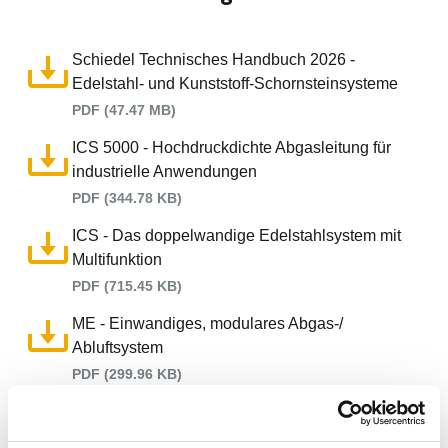
ASD
ICS
ICS 5000
Schiedel Technisches Handbuch 2026 -
PRIMA PLUS
Edelstahl- und Kunststoff-Schornsteinsysteme
ME
PDF (47.47 MB)
MF
ICS 5000 - Hochdruckdichte Abgasleitung für
Dokumententyp
industrielle Anwendungen
PDF (344.78 KB)
Flyer & Broschüren
Leistungserklärungen
ICS - Das doppelwandige Edelstahlsystem mit
Preislisten
Multifunktion
Versetzanleitungen & Montageanleitung
PDF (715.45 KB)
ME - Einwandiges, modulares Abgas-/
Abluftsystem
PDF (299.96 KB)
MF - Dreischaliges Abgas-/Abluftsystem
PDF (374.6 KB)