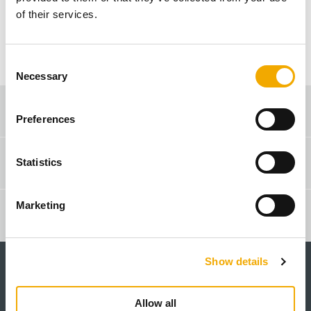
of their services.
C
Necessary
o
n
Verkaufsberater-Suche
s
Preferences
e
n
3D BIM/CAD Datenbank
t
Statistics
S
e
Marketing
l
Schiedel Profi
e
c
Show details
t
i
o
Allow all