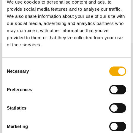
We use cookies to personalise content and ads, to
Das universell einsetzbare Luft-Abgas-System ist
provide social media features and to analyse our traffic.
geeignet für Sanierungen, Belüftungen und
We also share information about your use of our site with
Entlüftungen, Brennwertkessel oder Niedertemperatur-
our social media, advertising and analytics partners who
sowie Festbrennstoff-Feuerstätten.
may combine it with other information that you’ve
provided to them or that they’ve collected from your use
of their services.
Weitere interessante Inhalte
C
Necessary
o
n
s
Preferences
e
n
t
Statistics
S
e
Marketing
l